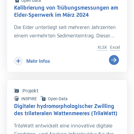
Open Data
Kalibrierung von Trübungsmessungen am
Eider-Sperrwerk im März 2024
Die Eider unterliegt seit mehreren Jahrzenten
einem vermehrten Sedimenteintrag. Dieser
beeinträchtigt die Entwässerung des
XLSX
Excel
Hinterlandes so wie die Schiffbarkeit des
Bundeswasserstraße.
Mehr Infos
Hinzu kommt der Einfluss langfristiger
Veränderungen durch den Klimawandel
welcher zu zusätzlichen Herausforderungen in
Projekt
der Entwässerung des Hinterlandes führt. Das
INSPIRE
Open Data
Kooperationsprojekt „Zukunft Eider“ wurde
Digitaler hydromorphologischer Zwilling
geschaffen um Vorarbeiten zu leisten, welche
des trilateralen Wattenmeeres (TrilaWatt)
die erforderlichen klimagerechten
TrilaWatt entwickelt eine innovative digitale
Anpassungen und Erweiterungen der