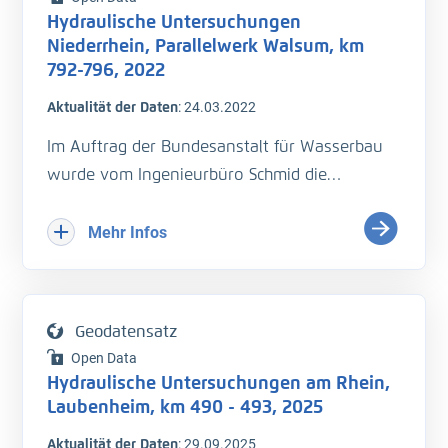
Flächenhafte Geschwindigkeitsaufnahme,
Hydraulische Untersuchungen
Querprofilmessung, Längsprofilmessung, 26.
Niederrhein, Parallelwerk Walsum, km
bis 28.01.2024
792-796, 2022
Aktualität der Daten
:
24.03.2022
- Wasserspiegelfixierung (H_WSP)
Im Auftrag der Bundesanstalt für Wasserbau
- Querprofilmessung (H_Sohle)
wurde vom Ingenieurbüro Schmid die
- Durchflussmessung (Q)
Abflussaufteilung vor und hinter dem
- Fließgeschwindigkeit (v_Str)
Parallelwerk Walsum-Stapp inklusive der
Mehr Infos
Geschwindigkeitsprofile gemessen.
Plittersdorf, Tomateninsel, Bremengrund,
- Rhein-km 792 bis 796
Albaltrhein, Mechtersheim, Worms
Geodatensatz
Erste Messkampagne bei Mittelwasser (MW) −
Open Data
1 m, 24.03.2022
QS ist erfolgt
Hydraulische Untersuchungen am Rhein,
- Wasserspiegelfixierung (H_WSP)
Laubenheim, km 490 - 493, 2025
- Querprofilmessung (H_Sohle)
Aktualität der Daten
:
29.09.2025