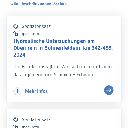
Alle Einschränkungen löschen
Geodatensatz
Open Data
Hydraulische Untersuchungen am
Oberrhein in Buhnenfeldern, km 342-453,
2024
Die Bundesanstalt für Wasserbau beauftragte
das Ingenieurbüro Schmid (IB Schmid),
hydraulische Untersuchungen durchzuführen
mit Geschwindigkeitsmessungen in
Mehr Infos
Buhnenfeldern des Oberrheins bei km 342-453
beim höchsten schiffbaren Wasserstand
Hochwassermarke I (HSW MI)
Geodatensatz
Open Data