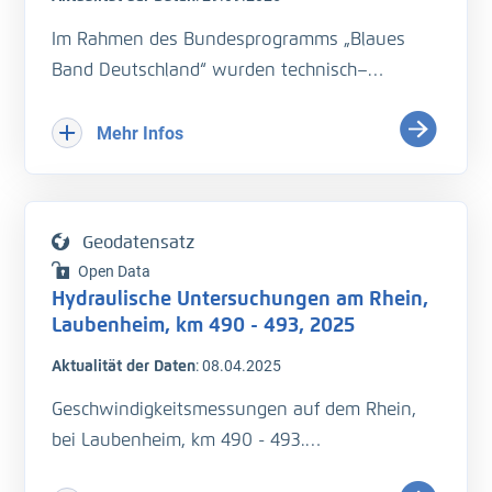
- Durchflussmessung (Q)
- Fließgeschwindigkeit (v_Str)
Im Rahmen des Bundesprogramms „Blaues
Band Deutschland“ wurden technisch–
QS ist erfolgt
biologische Maßnahmen zur Herstellung eines
naturnahen Gleitufers im Rhein bei
Mehr Infos
Laubenheim umgesetzt. Die Bundesanstalt für
Wasserbau beauftragte das Ingenieubüro
Schmid, für Monitoringzwecke hydraulische
Geodatensatz
Untersuchungen nach den Maßnahmen bei
Open Data
jeweils 4 unterschiedlichen Abflussereignissen
Hydraulische Untersuchungen am Rhein,
durchzuführen. Je Abflussereignis sollten die
Laubenheim, km 490 - 493, 2025
Strömungsgeschwindigkeiten in 9 Querprofilen
Aktualität der Daten
:
08.04.2025
aufgenommen und eine
Wasserspiegelfixierung durchgeführt werden.
Geschwindigkeitsmessungen auf dem Rhein,
Dieser Bericht behandelt die 2. Messkampagne
bei Laubenheim, km 490 - 493.
nach den Maßnahmen bei Mittelwasser (MW).