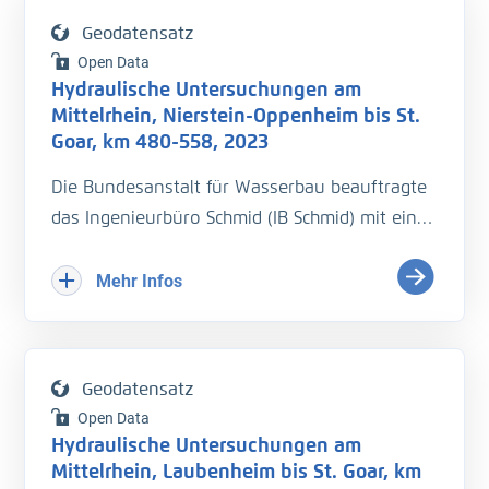
- Durchflussmessung (Q)
Geodatensatz
- Fließgeschwindigkeit (v_Str)
Open Data
Hydraulische Untersuchungen am
- 1. Messkampagne nach Maßnahmen bei
Mittelrhein, Nierstein-Oppenheim bis St.
Mittelwasser (MQ). Der Wasserstand zum
Goar, km 480-558, 2023
Zeitpunkt der Messung war nahe Mittelwasser
Die Bundesanstalt für Wasserbau beauftragte
(MQ)
das Ingenieurbüro Schmid (IB Schmid) mit einer
Wasserspiegelfixierung auf dem Mittelrhein
QS ist erfolgt
beim höchsten Schifffahrtswasserstand Marke
Mehr Infos
II (HSW M II).
Von Nierstein-Oppenheim bis St. Goar,
Messungen vom 15./16. Dezember 2023.
Geodatensatz
Begleitend sollten Durchflussmessungen
Open Data
durchgeführt werden.
Hydraulische Untersuchungen am
Mittelrhein, Laubenheim bis St. Goar, km