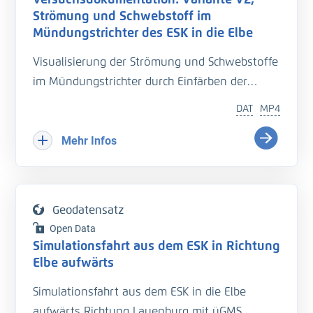
nautical parameters responsible for its
Strömung und Schwebstoff im
generation. A more detailed metadata
Mündungstrichter des ESK in die Elbe
description for each campaign is attached to
Visualisierung der Strömung und Schwebstoffe
the dataset.
im Mündungstrichter durch Einfärben der
Strömung
Citation for this data set:
DAT
MP4
Seemann, A.; Melling, G. (2024): Ship Wave
Variante V2, Mittelwasser
Mehr Infos
Measurements in German Coastal Waterways
from 1998 to 2022 [Data set], DOI:
https://doi.o
rg/10.48437/42c292-ebac3d
Geodatensatz
Data Descriptor Paper:
Open Data
Seemann, A., Melling, G. Measurement of ship-
Simulationsfahrt aus dem ESK in Richtung
Elbe aufwärts
generated waves in German coastal
waterways from 1998–2022. Sci Data 12, 54
Simulationsfahrt aus dem ESK in die Elbe
(2025).
https://doi.org/10.1038/s41597-024-042
aufwärts Richtung Lauenburg mit üGMS