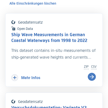
Alle Einschränkungen löschen
Geodatensatz
Open Data
Ship Wave Measurements in German
Coastal Waterways from 1998 to 2022
This dataset contains in-situ measurements of
ship-generated wave heights and currents
collected during 14 campaigns from 1998 to
ZIP
CSV
2022 in German coastal waterways. It includes
81,092 filtered datapoints (from an initial
Mehr Infos
97,877) across 46 measurement stations in 28
cross-sections, with 23 unique locations, some
of which were repeated after a certain time.
Geodatensatz
Each wave event is linked to the ship and
Versuchsdokumentation: Variante V2,