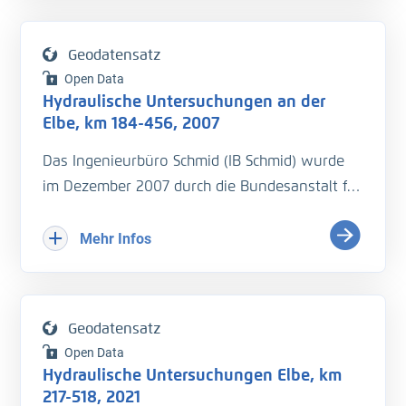
Geodatensatz
Open Data
Hydraulische Untersuchungen an der
Elbe, km 184-456, 2007
Das Ingenieurbüro Schmid (IB Schmid) wurde
im Dezember 2007 durch die Bundesanstalt für
Wasserbau mit hydraulischen Untersuchungen
an der Elbe beauftragt. Die Messungen sollten
Mehr Infos
zwischen zwischen Mitttelwasser (MQ) und
Mittelwhochwasser (MHQ) stattfinden.
Geodatensatz
• Wasserspiegelﬁxierung, Aufnahme der
Open Data
Fließgeschwindigkeiten und Sohlhöhen in
Hydraulische Untersuchungen Elbe, km
einem Längsproﬁl entlang der Fahrrinnenmitte
217-518, 2021