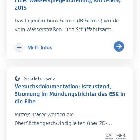
Elbe: Wasserspiegelfixierung, km 0-569,
2015
Das Ingenieurbüro Schmid (IB Schmid) wurde
vom Wasserstraßen- und Schifffahrtsamt
(WSA) Magdeburg mit der Durchführung einer
Wasserspiegelﬁxierung auf der Elbe bei
Mehr Infos
Niedrigwasser (NQ) beauftragt. Ziel war im
Rahmen einer einheitlichen Erfassung, die
Wasserspiegelhöhen und die
Geodatensatz
Fließgeschwindigkeiten in einem Längsproﬁl
Versuchsdokumentation: Istzustand,
entlang der Flussachse von Schöna (km 0) bis
Strömung im Mündungstrichter des ESK in
Hohnstorf (km 569) zu bestimmen. Zur
die Elbe
Bestimmung des Gesamtdurchﬂusses sollten
Mittels Tracer werden die
begleitende Durchﬂussmessungen an
Oberflächengeschwindigkeiten über 2D-
festgelegten Querproﬁlen durchgeführt
Particle-tracking gemessen.
werden.
DAT
MP4