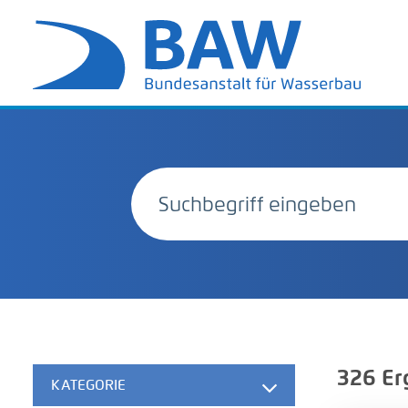
326
Er
KATEGORIE