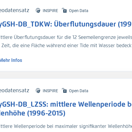
eodatensatz
INSPIRE
Open Data
yGSH-DB_TDKW: Überflutungsdauer (199
ittlere Überflutungsdauer für die 12 Seemeilengrenze jeweil
e Zeit, die eine Fläche während einer Tide mit Wasser bedeckt
Mehr Infos
genaue Beschreibung der Analysemodi befindet sich im BAWik
s_Wasserstandes
).
tur:
eodatensatz
INSPIRE
Open Data
n, R., et.al., (2019), Validierungsdokument - EasyGSH-DB - 
yGSH-DB_LZSS: mittlere Wellenperiode be
/k2_easygsh_1
nd, J., et.al., (2020), Flächenhafte Analysen numerischer S
lenhöhe (1996-2015)
/k2_easygsh_fans_2
ttlere Wellenperiode bei maximaler signifikanter Wellenhöhe 
n, R., Plüß, A., Ihde, R., Freund, J., Dreier, N., Nehlsen, E., Sch