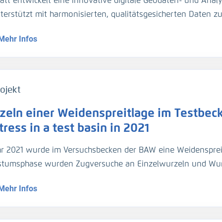
att entwickelt eine innovative digitale Geodaten- und Analy
gezogen. Für die Umrechnung der Trübungswerte in Schweb
nterstützt mit harmonisierten, qualitätsgesicherten Daten 
asserproben kalibriert worden. Im März 2024 hat die BA
dynamik die Planung und Unterhaltung der Verkehrsinfrastr
ider-Sperrwerks genommen für die Kalibrierung der dortig
Mehr Infos
entationsmethoden werden über Webportale und -dienste 
jeweils 2 Halbtiden).
ojekt
zeln einer Weidenspreitlage im Testbeck
ress in a test basin in 2021
hr 2021 wurde im Versuchsbecken der BAW eine Weidensprei
tumsphase wurden Zugversuche an Einzelwurzeln und Wu
geführt.
Mehr Infos
1, a willow bush mattress was installed in a test basin. Af
ed out on individual roots and root bundles, and roots were