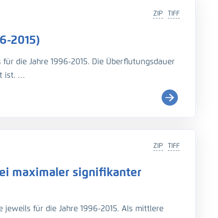
ZIP
TIFF
6-2015)
s für die Jahre 1996-2015. Die Überflutungsdauer
 ist.
i (
http://wiki.baw.de/de/index.php/Tidekennwer
ZIP
TIFF
Teil: UnTRIM-SediMorph-Unk, doi:
https://doi.org/10.
i maximaler signifikanter
imulationen aus EasyGSH-DB, doi:
https://doi.org/10.
jeweils für die Jahre 1996-2015. Als mittlere
rage, N., Fröhle, P., Kösters, F. (2021): An