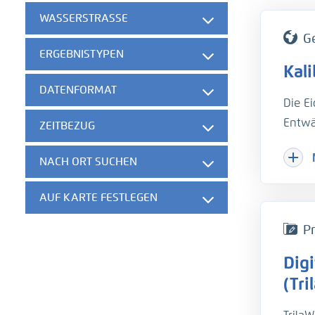
WASSERSTRASSE
G
ERGEBNISTYPEN
Kal
DATENFORMAT
Die E
Entwä
ZEITBEZUG
Hinzu
NACH ORT SUCHEN
Herau
gesch
AUF KARTE FESTLEGEN
der w
die B
Pr
unter
Dig
hydro
Um di
(Tri
Trübu