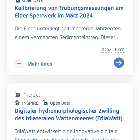
Open Data
Kalibrierung von Trübungsmessungen am
Eider-Sperrwerk im März 2024
Die Eider unterliegt seit mehreren Jahrzenten
einem vermehrten Sedimenteintrag. Dieser
beeinträchtigt die Entwässerung des
XLSX
Excel
Hinterlandes so wie die Schiffbarkeit des
Bundeswasserstraße.
Mehr Infos
Hinzu kommt der Einfluss langfristiger
Veränderungen durch den Klimawandel
welcher zu zusätzlichen Herausforderungen in
Projekt
der Entwässerung des Hinterlandes führt. Das
INSPIRE
Open Data
Kooperationsprojekt „Zukunft Eider“ wurde
Digitaler hydromorphologischer Zwilling
geschaffen um Vorarbeiten zu leisten, welche
des trilateralen Wattenmeeres (TrilaWatt)
die erforderlichen klimagerechten
TrilaWatt entwickelt eine innovative digitale
Anpassungen und Erweiterungen der