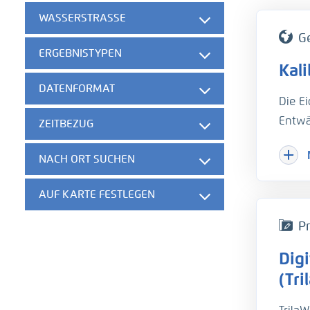
WASSERSTRASSE
G
ERGEBNISTYPEN
Kal
DATENFORMAT
Die E
Entwä
ZEITBEZUG
Hinzu
NACH ORT SUCHEN
Herau
gesch
AUF KARTE FESTLEGEN
der w
die B
Pr
unter
Dig
hydro
Um di
(Tri
Trübu