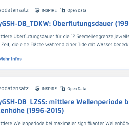
eodatensatz
INSPIRE
Open Data
yGSH-DB_TDKW: Überflutungsdauer (199
ittlere Überflutungsdauer für die 12 Seemeilengrenze jeweil
e Zeit, die eine Fläche während einer Tide mit Wasser bedeckt
Mehr Infos
genaue Beschreibung der Analysemodi befindet sich im BAWik
s_Wasserstandes
).
tur:
eodatensatz
INSPIRE
Open Data
n, R., et.al., (2019), Validierungsdokument - EasyGSH-DB - 
yGSH-DB_LZSS: mittlere Wellenperiode be
/k2_easygsh_1
nd, J., et.al., (2020), Flächenhafte Analysen numerischer S
lenhöhe (1996-2015)
/k2_easygsh_fans_2
ttlere Wellenperiode bei maximaler signifikanter Wellenhöhe 
n, R., Plüß, A., Ihde, R., Freund, J., Dreier, N., Nehlsen, E., Sch