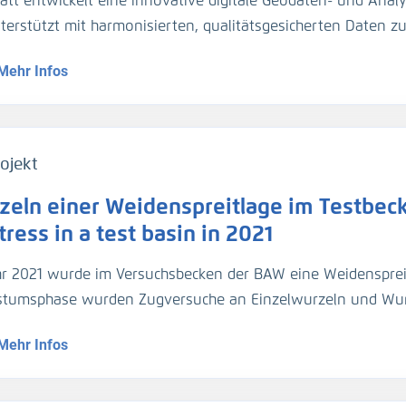
att entwickelt eine innovative digitale Geodaten- und Analy
gezogen. Für die Umrechnung der Trübungswerte in Schweb
nterstützt mit harmonisierten, qualitätsgesicherten Daten 
asserproben kalibriert worden. Im März 2024 hat die BA
dynamik die Planung und Unterhaltung der Verkehrsinfrastr
ider-Sperrwerks genommen für die Kalibrierung der dortig
Mehr Infos
entationsmethoden werden über Webportale und -dienste 
jeweils 2 Halbtiden).
ojekt
zeln einer Weidenspreitlage im Testbeck
ress in a test basin in 2021
hr 2021 wurde im Versuchsbecken der BAW eine Weidensprei
tumsphase wurden Zugversuche an Einzelwurzeln und Wu
geführt.
Mehr Infos
1, a willow bush mattress was installed in a test basin. Af
ed out on individual roots and root bundles, and roots were