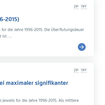
ZIP
TIFF
6-2015)
s für die Jahre 1996-2015. Die Überflutungsdauer
 ist.
i (
http://wiki.baw.de/de/index.php/Tidekennwer
ZIP
TIFF
Teil: UnTRIM-SediMorph-Unk, doi:
https://doi.org/10.
i maximaler signifikanter
imulationen aus EasyGSH-DB, doi:
https://doi.org/10.
jeweils für die Jahre 1996-2015. Als mittlere
rage, N., Fröhle, P., Kösters, F. (2021): An