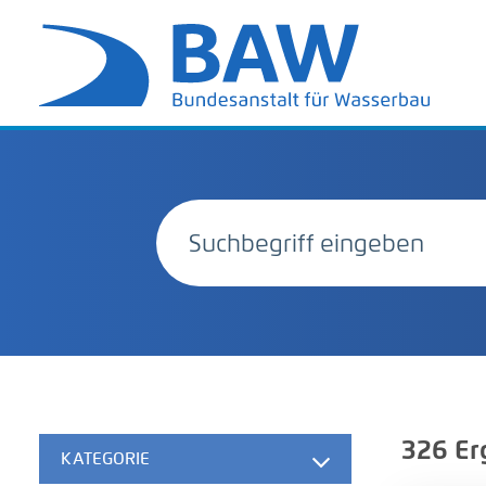
326
Er
KATEGORIE