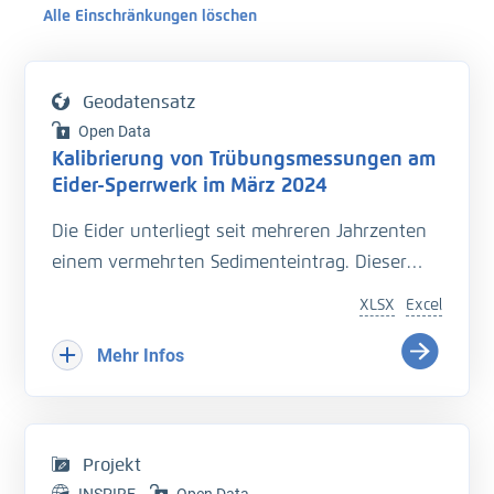
Alle Einschränkungen löschen
Geodatensatz
Open Data
Kalibrierung von Trübungsmessungen am
Eider-Sperrwerk im März 2024
Die Eider unterliegt seit mehreren Jahrzenten
einem vermehrten Sedimenteintrag. Dieser
beeinträchtigt die Entwässerung des
XLSX
Excel
Hinterlandes so wie die Schiffbarkeit des
Bundeswasserstraße.
Mehr Infos
Hinzu kommt der Einfluss langfristiger
Veränderungen durch den Klimawandel
welcher zu zusätzlichen Herausforderungen in
Projekt
der Entwässerung des Hinterlandes führt. Das