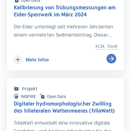
Open Data
Kalibrierung von Trübungsmessungen am
Eider-Sperrwerk im März 2024
Die Eider unterliegt seit mehreren Jahrzenten
einem vermehrten Sedimenteintrag. Dieser
beeinträchtigt die Entwässerung des
XLSX
Excel
Hinterlandes so wie die Schiffbarkeit des
Bundeswasserstraße.
Mehr Infos
Hinzu kommt der Einfluss langfristiger
Veränderungen durch den Klimawandel
welcher zu zusätzlichen Herausforderungen in
Projekt
der Entwässerung des Hinterlandes führt. Das
INSPIRE
Open Data
Kooperationsprojekt „Zukunft Eider“ wurde
Digitaler hydromorphologischer Zwilling
geschaffen um Vorarbeiten zu leisten, welche
des trilateralen Wattenmeeres (TrilaWatt)
die erforderlichen klimagerechten
TrilaWatt entwickelt eine innovative digitale
Anpassungen und Erweiterungen der