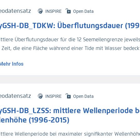
eodatensatz
INSPIRE
Open Data
yGSH-DB_TDKW: Überflutungsdauer (199
ittlere Überflutungsdauer für die 12 Seemeilengrenze jeweil
e Zeit, die eine Fläche während einer Tide mit Wasser bedeckt
Mehr Infos
genaue Beschreibung der Analysemodi befindet sich im BAWik
s_Wasserstandes
).
tur:
eodatensatz
INSPIRE
Open Data
n, R., et.al., (2019), Validierungsdokument - EasyGSH-DB - 
yGSH-DB_LZSS: mittlere Wellenperiode be
/k2_easygsh_1
nd, J., et.al., (2020), Flächenhafte Analysen numerischer S
lenhöhe (1996-2015)
/k2_easygsh_fans_2
ttlere Wellenperiode bei maximaler signifikanter Wellenhöhe 
n, R., Plüß, A., Ihde, R., Freund, J., Dreier, N., Nehlsen, E., Sch