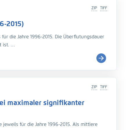
ZIP
TIFF
6-2015)
s für die Jahre 1996-2015. Die Überflutungsdauer
 ist.
i (
http://wiki.baw.de/de/index.php/Tidekennwer
ZIP
TIFF
Teil: UnTRIM-SediMorph-Unk, doi:
https://doi.org/10.
i maximaler signifikanter
imulationen aus EasyGSH-DB, doi:
https://doi.org/10.
jeweils für die Jahre 1996-2015. Als mittlere
rage, N., Fröhle, P., Kösters, F. (2021): An