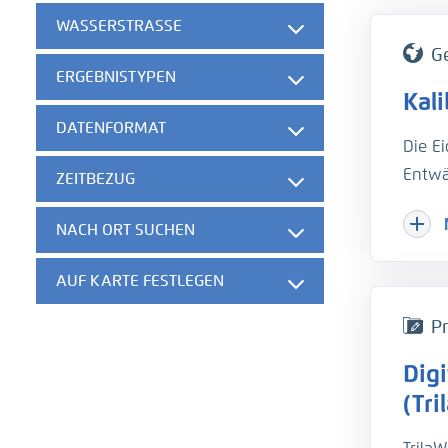
WASSERSTRASSE
G
ERGEBNISTYPEN
Kal
DATENFORMAT
Die E
Entwä
ZEITBEZUG
Hinzu
NACH ORT SUCHEN
Herau
gesch
AUF KARTE FESTLEGEN
der w
die B
Pr
unter
Dig
hydro
Um di
(Tri
Trübu