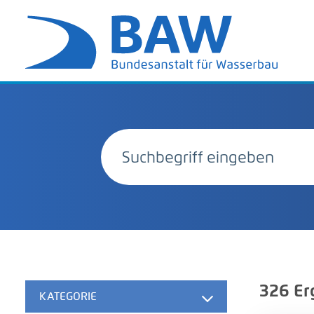
326
Er
KATEGORIE