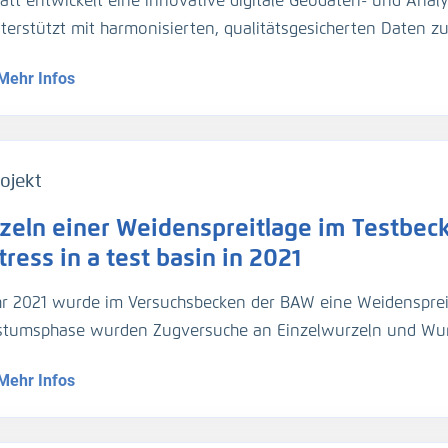
att entwickelt eine innovative digitale Geodaten- und Analy
gezogen. Für die Umrechnung der Trübungswerte in Schweb
nterstützt mit harmonisierten, qualitätsgesicherten Daten 
asserproben kalibriert worden. Im März 2024 hat die BA
dynamik die Planung und Unterhaltung der Verkehrsinfrastr
ider-Sperrwerks genommen für die Kalibrierung der dortig
Mehr Infos
entationsmethoden werden über Webportale und -dienste 
jeweils 2 Halbtiden).
ojekt
zeln einer Weidenspreitlage im Testbeck
ress in a test basin in 2021
hr 2021 wurde im Versuchsbecken der BAW eine Weidensprei
tumsphase wurden Zugversuche an Einzelwurzeln und Wu
geführt.
Mehr Infos
1, a willow bush mattress was installed in a test basin. Af
ed out on individual roots and root bundles, and roots were