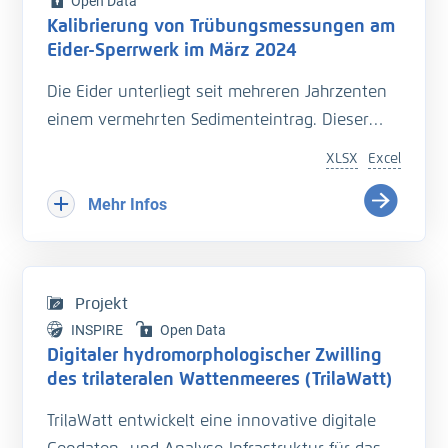
Open Data
Kalibrierung von Trübungsmessungen am
Eider-Sperrwerk im März 2024
Die Eider unterliegt seit mehreren Jahrzenten
einem vermehrten Sedimenteintrag. Dieser
beeinträchtigt die Entwässerung des
XLSX
Excel
Hinterlandes so wie die Schiffbarkeit des
Bundeswasserstraße.
Mehr Infos
Hinzu kommt der Einfluss langfristiger
Veränderungen durch den Klimawandel
welcher zu zusätzlichen Herausforderungen in
Projekt
der Entwässerung des Hinterlandes führt. Das
INSPIRE
Open Data
Kooperationsprojekt „Zukunft Eider“ wurde
Digitaler hydromorphologischer Zwilling
geschaffen um Vorarbeiten zu leisten, welche
des trilateralen Wattenmeeres (TrilaWatt)
die erforderlichen klimagerechten
TrilaWatt entwickelt eine innovative digitale
Anpassungen und Erweiterungen der