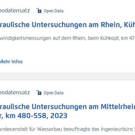
rprofilmessung (H_Sohle)
eodatensatz
Open Data
chflussmessung (Q)
raulische Untersuchungen am Rhein, Küh
ßgeschwindigkeit (v_Str)
windigkeitsmessungen auf dem Rhein, beim Kühkopf, km 473
 erfolgt
ng am 22.01.2025
Mehr Infos
serspiegelfixierung (H_WSP)
rprofilmessung (H_Sohle)
chflussmessung (Q)
ßgeschwindigkeit (v_Str)
eodatensatz
Open Data
raulische Untersuchungen am Mittelrhein
Messkampagne nach Maßnahmen bei Mittelwasser (MQ). Der
Mittelwasser (MQ)
r, km 480-558, 2023
undesanstalt für Wasserbau beauftragte das Ingenieurbüro S
 erfolgt