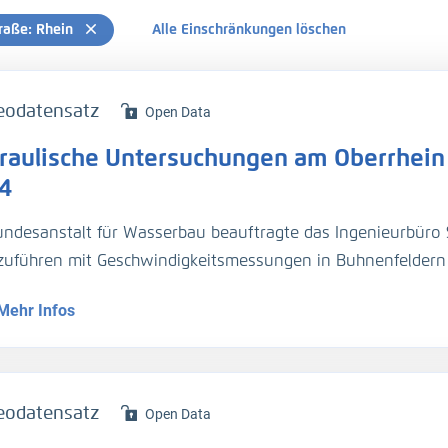
raße: Rhein
Alle Einschränkungen löschen
eodatensatz
Open Data
raulische Untersuchungen am Oberrhein 
4
undesanstalt für Wasserbau beauftragte das Ingenieurbüro 
zuführen mit Geschwindigkeitsmessungen in Buhnenfeldern 
fbaren Wasserstand Hochwassermarke I (HSW MI)
Mehr Infos
enhafte Geschwindigkeitsaufnahme, Querprofilmessung, Läng
serspiegelfixierung (H_WSP)
eodatensatz
Open Data
rprofilmessung (H_Sohle)