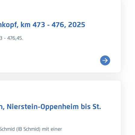
kopf, km 473 - 476, 2025
 - 476,45.
, Nierstein-Oppenheim bis St.
 Wasserstand zum Zeitpunkt der Messung war
chmid (IB Schmid) mit einer