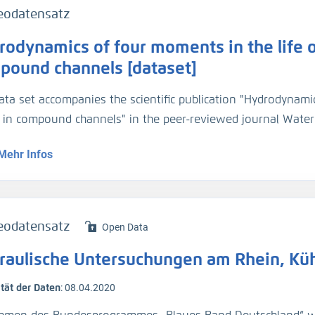
ßgeschwindigkeit (v_Str)
eodatensatz
odynamics of four moments in the life of
Messkampagne nach Maßnahmen beim gleichwertigen Wasser
asserstand war nahe dem gleichwertigen Wasserstand (Gl
pound channels [dataset]
ampagne vom 02.11.2021.
ata set accompanies the scientific publication "Hydrodynamic
t in compound channels" in the peer-reviewed journal Wate
 erfolgt
).
Mehr Infos
dataset contains processed hydraulic variables derived fro
cted in a laboratory scale compound-channel, with a floodpla
t succession. The data represent time-averaged and spatially
eodatensatz
Open Data
velocity, discharge, mixing layer properties, and momentum
raulische Untersuchungen am Rhein, Küh
ta set consists of
ität der Daten
:
08.04.2020
me averaged water depth