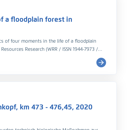
 a floodplain forest in
stand (GlW).
W) und entsprach der vorangegangenen
s of four moments in the life of a floodplain
r Resources Research (WRR / ISSN 1944-7973 /
m controlled experimental measurements
in forest patch representing different stages of
 averaged quantities describing water depth,
 exchange.
kopf, km 473 - 476,45, 2020