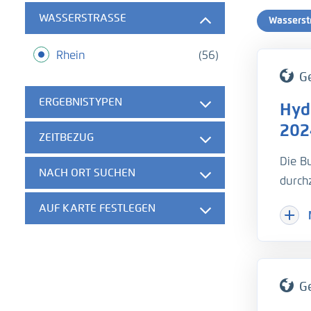
WASSERSTRASSE
Wasserst
Rhein
(56)
G
ERGEBNISTYPEN
Hyd
202
ZEITBEZUG
Die B
NACH ORT SUCHEN
durch
schif
AUF KARTE FESTLEGEN
Fläch
- Was
G
- Que