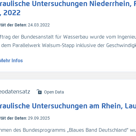
raulische Untersuchungen Niederrhein, 
chflussmessung (Q)
ßgeschwindigkeit (v_Str)
, 2022
ität der Daten
:
24.03.2022
ersdorf, Tomateninsel, Bremengrund, Albaltrhein, Mechters
ftrag der Bundesanstalt für Wasserbau wurde vom Ingenieu
r dem Parallelwerk Walsum-Stapp inklusive der Geschwindigk
 erfolgt
in-km 792 bis 796
Mehr Infos
 Messkampagne bei Mittelwasser (MW) − 1 m, 24.03.2022
serspiegelfixierung (H_WSP)
rprofilmessung (H_Sohle)
eodatensatz
Open Data
chflussmessung (Q)
raulische Untersuchungen am Rhein, La
ßgeschwindigkeit (v_Str)
ität der Daten
:
29.09.2025
 erfolgt
hmen des Bundesprogramms „Blaues Band Deutschland“ wu