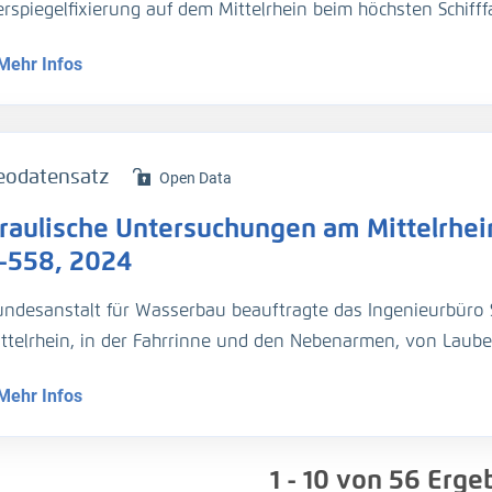
rspiegelfixierung auf dem Mittelrhein beim höchsten Schifff
ierstein-Oppenheim bis St. Goar, Messungen vom 15./16. De
Mehr Infos
flussmessungen durchgeführt werden.
serspiegelfixierung (H_WSP)
rprofilmessung (H_Sohle)
eodatensatz
Open Data
chflussmessung (Q)
raulische Untersuchungen am Mittelrhein
ßgeschwindigkeit (v_Str)
-558, 2024
asserstand war nahe HSW M II
undesanstalt für Wasserbau beauftragte das Ingenieurbüro S
ttelrhein, in der Fahrrinne und den Nebenarmen, von Laube
 erfolgt
sollte ca. 400 cm betragen. Begleitend sollten Durchfluss
Mehr Infos
sungen vom 11. 02. bis 12.02.2024
serspiegelfixierung (H_WSP)
1 - 10
von
56
Ergeb