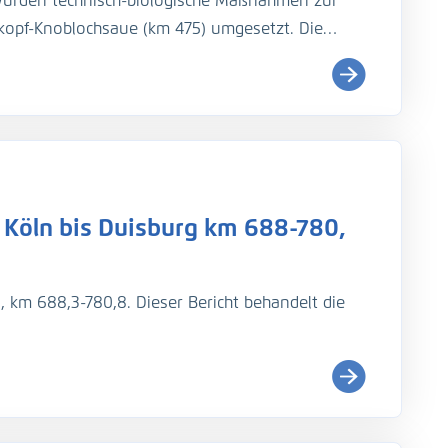
urden technisch-biologische Maßnahmen zur
hkopf-Knoblochsaue (km 475) umgesetzt. Die
mid, hydraulische Untersuchungen vor und nach
sen durchzuführen. Je Abﬂussereignis sollten
ängsproﬁl entlang des rechten Ufers
eitmessungen am rechten Ufer und eine
handelt die 1. Messkampagne nach den Maßnahmen
es mittleren Niedrigwassers (MNW).
 Köln bis Duisburg km 688-780,
, km 688,3-780,8. Dieser Bericht behandelt die