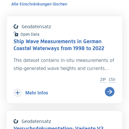
Alle Einschränkungen löschen
Geodatensatz
Open Data
Ship Wave Measurements in German
Coastal Waterways from 1998 to 2022
This dataset contains in-situ measurements of
ship-generated wave heights and currents
collected during 14 campaigns from 1998 to
ZIP
CSV
2022 in German coastal waterways. It includes
81,092 filtered datapoints (from an initial
Mehr Infos
97,877) across 46 measurement stations in 28
cross-sections, with 23 unique locations, some
of which were repeated after a certain time.
Geodatensatz
Each wave event is linked to the ship and
Versuchsdokumentation: Variante V2,