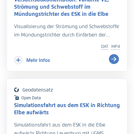
nautical parameters responsible for its
Strömung und Schwebstoff im
generation. A more detailed metadata
Mündungstrichter des ESK in die Elbe
description for each campaign is attached to
Visualisierung der Strömung und Schwebstoffe
the dataset.
im Mündungstrichter durch Einfärben der
Strömung
Citation for this data set:
DAT
MP4
Seemann, A.; Melling, G. (2024): Ship Wave
Variante V2, Mittelwasser
Mehr Infos
Measurements in German Coastal Waterways
from 1998 to 2022 [Data set], DOI:
https://doi.o
rg/10.48437/42c292-ebac3d
Geodatensatz
Data Descriptor Paper:
Open Data
Seemann, A., Melling, G. Measurement of ship-
Simulationsfahrt aus dem ESK in Richtung
Elbe aufwärts
generated waves in German coastal
waterways from 1998–2022. Sci Data 12, 54
Simulationsfahrt aus dem ESK in die Elbe
(2025).
https://doi.org/10.1038/s41597-024-042
aufwärts Richtung Lauenburg mit üGMS