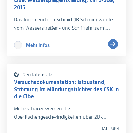
Elbe: Wasserspiegelfixierung, km 0-569,
2015
Das Ingenieurbüro Schmid (IB Schmid) wurde
vom Wasserstraßen- und Schifffahrtsamt
(WSA) Magdeburg mit der Durchführung einer
Wasserspiegelﬁxierung auf der Elbe bei
Mehr Infos
Niedrigwasser (NQ) beauftragt. Ziel war im
Rahmen einer einheitlichen Erfassung, die
Wasserspiegelhöhen und die
Geodatensatz
Fließgeschwindigkeiten in einem Längsproﬁl
Versuchsdokumentation: Istzustand,
entlang der Flussachse von Schöna (km 0) bis
Strömung im Mündungstrichter des ESK in
Hohnstorf (km 569) zu bestimmen. Zur
die Elbe
Bestimmung des Gesamtdurchﬂusses sollten
Mittels Tracer werden die
begleitende Durchﬂussmessungen an
Oberflächengeschwindigkeiten über 2D-
festgelegten Querproﬁlen durchgeführt
Particle-tracking gemessen.
werden.
DAT
MP4