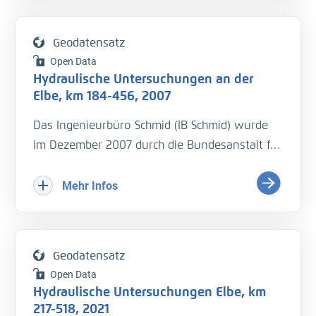
Geodatensatz
Open Data
Hydraulische Untersuchungen an der
Elbe, km 184-456, 2007
Das Ingenieurbüro Schmid (IB Schmid) wurde
im Dezember 2007 durch die Bundesanstalt für
Wasserbau mit hydraulischen Untersuchungen
an der Elbe beauftragt. Die Messungen sollten
Mehr Infos
zwischen zwischen Mitttelwasser (MQ) und
Mittelwhochwasser (MHQ) stattfinden.
Geodatensatz
• Wasserspiegelﬁxierung, Aufnahme der
Open Data
Fließgeschwindigkeiten und Sohlhöhen in
Hydraulische Untersuchungen Elbe, km
einem Längsproﬁl entlang der Fahrrinnenmitte
217-518, 2021