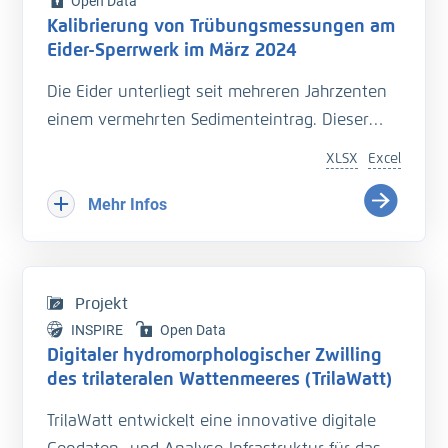
Open Data
Kalibrierung von Trübungsmessungen am
Eider-Sperrwerk im März 2024
Die Eider unterliegt seit mehreren Jahrzenten
einem vermehrten Sedimenteintrag. Dieser
beeinträchtigt die Entwässerung des
XLSX
Excel
Hinterlandes so wie die Schiffbarkeit des
Bundeswasserstraße.
Mehr Infos
Hinzu kommt der Einfluss langfristiger
Veränderungen durch den Klimawandel
welcher zu zusätzlichen Herausforderungen in
Projekt
der Entwässerung des Hinterlandes führt. Das
INSPIRE
Open Data
Kooperationsprojekt „Zukunft Eider“ wurde
Digitaler hydromorphologischer Zwilling
geschaffen um Vorarbeiten zu leisten, welche
des trilateralen Wattenmeeres (TrilaWatt)
die erforderlichen klimagerechten
TrilaWatt entwickelt eine innovative digitale
Anpassungen und Erweiterungen der