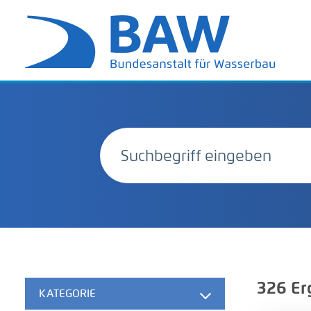
326
Er
KATEGORIE