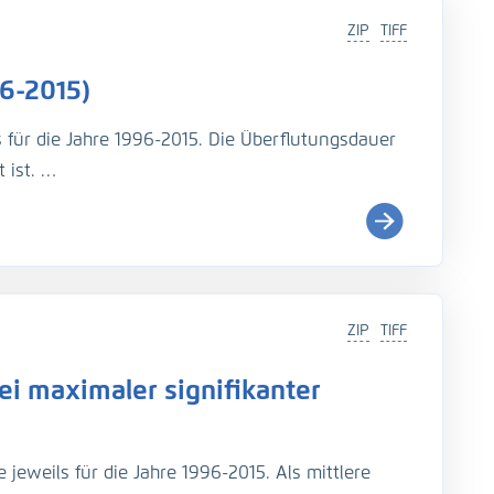
ZIP
TIFF
6-2015)
s für die Jahre 1996-2015. Die Überflutungsdauer
 ist.
i (
http://wiki.baw.de/de/index.php/Tidekennwer
ZIP
TIFF
Teil: UnTRIM-SediMorph-Unk, doi:
https://doi.org/10.
i maximaler signifikanter
imulationen aus EasyGSH-DB, doi:
https://doi.org/10.
jeweils für die Jahre 1996-2015. Als mittlere
rage, N., Fröhle, P., Kösters, F. (2021): An