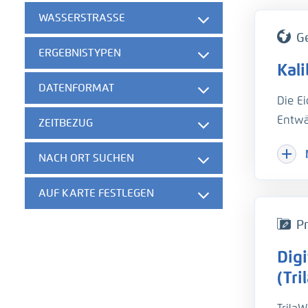
WASSERSTRASSE
G
ERGEBNISTYPEN
Kal
DATENFORMAT
Die E
Entwä
ZEITBEZUG
Hinzu
NACH ORT SUCHEN
Herau
gesch
AUF KARTE FESTLEGEN
der w
die B
Pr
unter
Dig
hydro
Um di
(Tri
Trübu