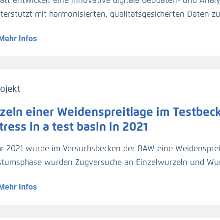
att entwickelt eine innovative digitale Geodaten- und Analy
gezogen. Für die Umrechnung der Trübungswerte in Schweb
nterstützt mit harmonisierten, qualitätsgesicherten Daten 
asserproben kalibriert worden. Im März 2024 hat die BA
dynamik die Planung und Unterhaltung der Verkehrsinfrastr
ider-Sperrwerks genommen für die Kalibrierung der dortig
Mehr Infos
entationsmethoden werden über Webportale und -dienste 
jeweils 2 Halbtiden).
ojekt
zeln einer Weidenspreitlage im Testbeck
ress in a test basin in 2021
hr 2021 wurde im Versuchsbecken der BAW eine Weidensprei
tumsphase wurden Zugversuche an Einzelwurzeln und Wu
geführt.
Mehr Infos
1, a willow bush mattress was installed in a test basin. Af
ed out on individual roots and root bundles, and roots were