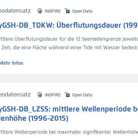
eodatensatz
INSPIRE
Open Data
yGSH-DB_TDKW: Überflutungsdauer (199
ittlere Überflutungsdauer für die 12 Seemeilengrenze jeweil
e Zeit, die eine Fläche während einer Tide mit Wasser bedeckt
Mehr Infos
genaue Beschreibung der Analysemodi befindet sich im BAWik
s_Wasserstandes
).
tur:
eodatensatz
INSPIRE
Open Data
n, R., et.al., (2019), Validierungsdokument - EasyGSH-DB - 
yGSH-DB_LZSS: mittlere Wellenperiode be
/k2_easygsh_1
nd, J., et.al., (2020), Flächenhafte Analysen numerischer S
lenhöhe (1996-2015)
/k2_easygsh_fans_2
ttlere Wellenperiode bei maximaler signifikanter Wellenhöhe 
n, R., Plüß, A., Ihde, R., Freund, J., Dreier, N., Nehlsen, E., Sch