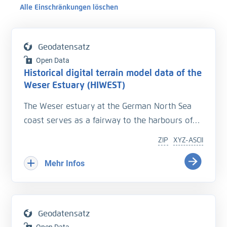
Alle Einschränkungen löschen
Geodatensatz
Open Data
Historical digital terrain model data of the
Weser Estuary (HIWEST)
The Weser estuary at the German North Sea
coast serves as a fairway to the harbours of
Bremerhaven and Bremen. To ensure safe
ZIP
XYZ-ASCII
shipping and navigation, the navigation
channel depths are nowadays intensively
Mehr Infos
monitored, and have been so in the past.
These are valuable data for consulting and
research purposes, and enables investigations
Geodatensatz
leading to a better understanding of