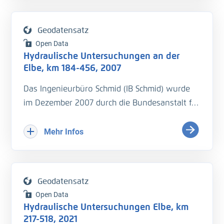
Geodatensatz
Open Data
Hydraulische Untersuchungen an der
Elbe, km 184-456, 2007
Das Ingenieurbüro Schmid (IB Schmid) wurde
im Dezember 2007 durch die Bundesanstalt für
Wasserbau mit hydraulischen Untersuchungen
an der Elbe beauftragt. Die Messungen sollten
Mehr Infos
zwischen zwischen Mitttelwasser (MQ) und
Mittelwhochwasser (MHQ) stattfinden.
Geodatensatz
• Wasserspiegelﬁxierung, Aufnahme der
Open Data
Fließgeschwindigkeiten und Sohlhöhen in
Hydraulische Untersuchungen Elbe, km
einem Längsproﬁl entlang der Fahrrinnenmitte
217-518, 2021