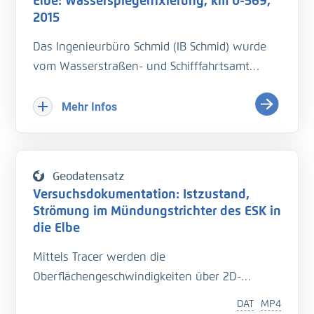
Elbe: Wasserspiegelfixierung, km 0-569,
2015
Das Ingenieurbüro Schmid (IB Schmid) wurde
vom Wasserstraßen- und Schifffahrtsamt
(WSA) Magdeburg mit der Durchführung einer
Wasserspiegelﬁxierung auf der Elbe bei
Mehr Infos
Niedrigwasser (NQ) beauftragt. Ziel war im
Rahmen einer einheitlichen Erfassung, die
Wasserspiegelhöhen und die
Geodatensatz
Fließgeschwindigkeiten in einem Längsproﬁl
Versuchsdokumentation: Istzustand,
entlang der Flussachse von Schöna (km 0) bis
Strömung im Mündungstrichter des ESK in
Hohnstorf (km 569) zu bestimmen. Zur
die Elbe
Bestimmung des Gesamtdurchﬂusses sollten
Mittels Tracer werden die
begleitende Durchﬂussmessungen an
Oberflächengeschwindigkeiten über 2D-
festgelegten Querproﬁlen durchgeführt
Particle-tracking gemessen.
werden.
DAT
MP4