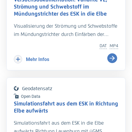
nautical parameters responsible for its
Strömung und Schwebstoff im
generation. A more detailed metadata
Mündungstrichter des ESK in die Elbe
description for each campaign is attached to
Visualisierung der Strömung und Schwebstoffe
the dataset.
im Mündungstrichter durch Einfärben der
Strömung
Citation for this data set:
DAT
MP4
Seemann, A.; Melling, G. (2024): Ship Wave
Variante V2, Mittelwasser
Mehr Infos
Measurements in German Coastal Waterways
from 1998 to 2022 [Data set], DOI:
https://doi.o
rg/10.48437/42c292-ebac3d
Geodatensatz
Data Descriptor Paper:
Open Data
Seemann, A., Melling, G. Measurement of ship-
Simulationsfahrt aus dem ESK in Richtung
Elbe aufwärts
generated waves in German coastal
waterways from 1998–2022. Sci Data 12, 54
Simulationsfahrt aus dem ESK in die Elbe
(2025).
https://doi.org/10.1038/s41597-024-042
aufwärts Richtung Lauenburg mit üGMS