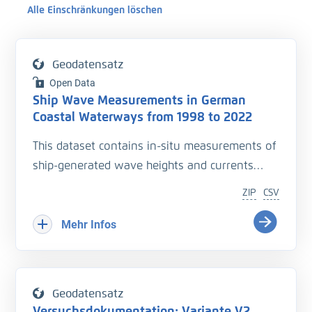
Alle Einschränkungen löschen
Geodatensatz
Open Data
Ship Wave Measurements in German
Coastal Waterways from 1998 to 2022
This dataset contains in-situ measurements of
ship-generated wave heights and currents
collected during 14 campaigns from 1998 to
ZIP
CSV
2022 in German coastal waterways. It includes
81,092 filtered datapoints (from an initial
Mehr Infos
97,877) across 46 measurement stations in 28
cross-sections, with 23 unique locations, some
of which were repeated after a certain time.
Geodatensatz
Each wave event is linked to the ship and
Versuchsdokumentation: Variante V2,