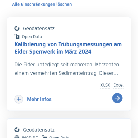
Alle Einschränkungen löschen
Geodatensatz
Open Data
Kalibrierung von Trübungsmessungen am
Eider-Sperrwerk im März 2024
Die Eider unterliegt seit mehreren Jahrzenten
einem vermehrten Sedimenteintrag. Dieser
beeinträchtigt die Entwässerung des
XLSX
Excel
Hinterlandes so wie die Schiffbarkeit des
Bundeswasserstraße.
Mehr Infos
Hinzu kommt der Einfluss langfristiger
Veränderungen durch den Klimawandel
welcher zu zusätzlichen Herausforderungen in
Geodatensatz
der Entwässerung des Hinterlandes führt. Das