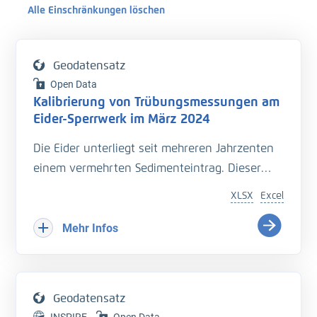
Alle Einschränkungen löschen
Geodatensatz
Open Data
Kalibrierung von Trübungsmessungen am
Eider-Sperrwerk im März 2024
Die Eider unterliegt seit mehreren Jahrzenten
einem vermehrten Sedimenteintrag. Dieser
beeinträchtigt die Entwässerung des
XLSX
Excel
Hinterlandes so wie die Schiffbarkeit des
Bundeswasserstraße.
Mehr Infos
Hinzu kommt der Einfluss langfristiger
Veränderungen durch den Klimawandel
welcher zu zusätzlichen Herausforderungen in
Geodatensatz
der Entwässerung des Hinterlandes führt. Das