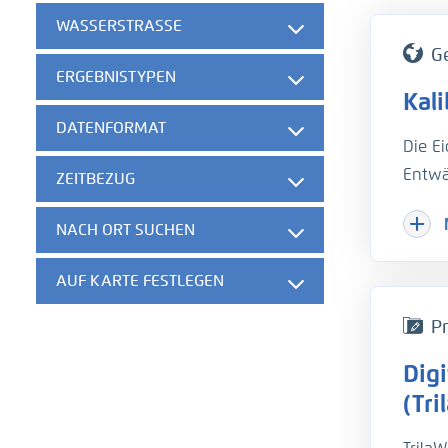
WASSERSTRASSE
G
ERGEBNISTYPEN
Kal
DATENFORMAT
Die E
Entwä
ZEITBEZUG
Hinzu
NACH ORT SUCHEN
Herau
gesch
AUF KARTE FESTLEGEN
der w
die B
Pr
unter
Dig
hydro
Um di
(Tri
Trübu