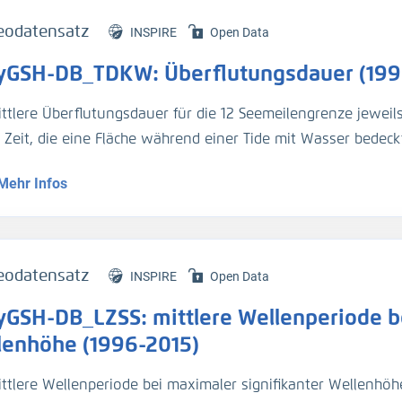
eodatensatz
INSPIRE
Open Data
yGSH-DB_TDKW: Überflutungsdauer (199
ittlere Überflutungsdauer für die 12 Seemeilengrenze jeweil
e Zeit, die eine Fläche während einer Tide mit Wasser bedeckt
Mehr Infos
genaue Beschreibung der Analysemodi befindet sich im BAWik
s_Wasserstandes
).
tur:
eodatensatz
INSPIRE
Open Data
n, R., et.al., (2019), Validierungsdokument - EasyGSH-DB - 
yGSH-DB_LZSS: mittlere Wellenperiode be
/k2_easygsh_1
nd, J., et.al., (2020), Flächenhafte Analysen numerischer S
lenhöhe (1996-2015)
/k2_easygsh_fans_2
ttlere Wellenperiode bei maximaler signifikanter Wellenhöhe 
n, R., Plüß, A., Ihde, R., Freund, J., Dreier, N., Nehlsen, E., Sch