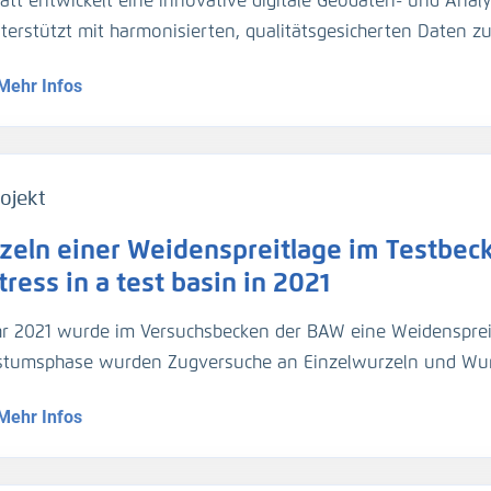
att entwickelt eine innovative digitale Geodaten- und Analy
gezogen. Für die Umrechnung der Trübungswerte in Schweb
nterstützt mit harmonisierten, qualitätsgesicherten Daten 
asserproben kalibriert worden. Im März 2024 hat die BA
dynamik die Planung und Unterhaltung der Verkehrsinfrastr
ider-Sperrwerks genommen für die Kalibrierung der dortig
Mehr Infos
entationsmethoden werden über Webportale und -dienste 
jeweils 2 Halbtiden).
ojekt
zeln einer Weidenspreitlage im Testbeck
ress in a test basin in 2021
hr 2021 wurde im Versuchsbecken der BAW eine Weidensprei
tumsphase wurden Zugversuche an Einzelwurzeln und Wu
geführt.
Mehr Infos
1, a willow bush mattress was installed in a test basin. Af
ed out on individual roots and root bundles, and roots were