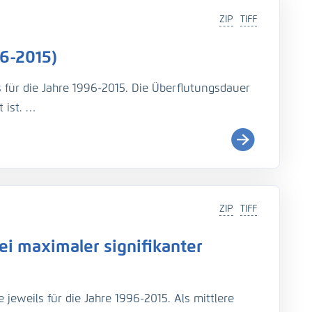
ZIP
TIFF
6-2015)
s für die Jahre 1996-2015. Die Überflutungsdauer
 ist.
i (
http://wiki.baw.de/de/index.php/Tidekennwer
ZIP
TIFF
Teil: UnTRIM-SediMorph-Unk, doi:
https://doi.org/10.
i maximaler signifikanter
imulationen aus EasyGSH-DB, doi:
https://doi.org/10.
jeweils für die Jahre 1996-2015. Als mittlere
rage, N., Fröhle, P., Kösters, F. (2021): An