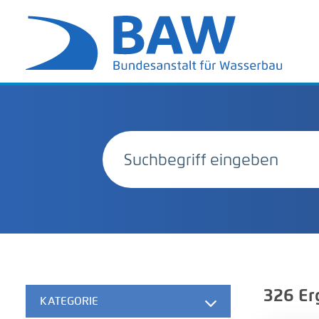
326
Er
KATEGORIE