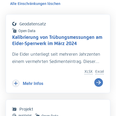
Alle Einschränkungen löschen
Geodatensatz
Open Data
Kalibrierung von Trübungsmessungen am
Eider-Sperrwerk im März 2024
Die Eider unterliegt seit mehreren Jahrzenten
einem vermehrten Sedimenteintrag. Dieser
beeinträchtigt die Entwässerung des
XLSX
Excel
Hinterlandes so wie die Schiffbarkeit des
Bundeswasserstraße.
Mehr Infos
Hinzu kommt der Einfluss langfristiger
Veränderungen durch den Klimawandel
welcher zu zusätzlichen Herausforderungen in
Projekt
der Entwässerung des Hinterlandes führt. Das