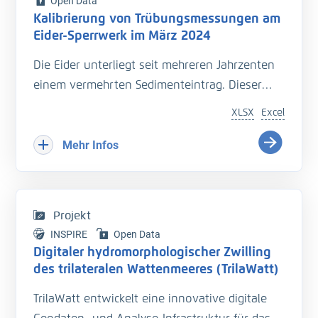
Open Data
Kalibrierung von Trübungsmessungen am
Eider-Sperrwerk im März 2024
Die Eider unterliegt seit mehreren Jahrzenten
einem vermehrten Sedimenteintrag. Dieser
beeinträchtigt die Entwässerung des
XLSX
Excel
Hinterlandes so wie die Schiffbarkeit des
Bundeswasserstraße.
Mehr Infos
Hinzu kommt der Einfluss langfristiger
Veränderungen durch den Klimawandel
welcher zu zusätzlichen Herausforderungen in
Projekt
der Entwässerung des Hinterlandes führt. Das
INSPIRE
Open Data
Kooperationsprojekt „Zukunft Eider“ wurde
Digitaler hydromorphologischer Zwilling
geschaffen um Vorarbeiten zu leisten, welche
des trilateralen Wattenmeeres (TrilaWatt)
die erforderlichen klimagerechten
TrilaWatt entwickelt eine innovative digitale
Anpassungen und Erweiterungen der