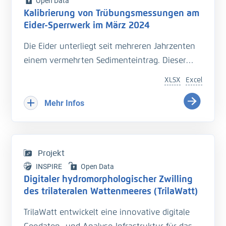
Open Data
Kalibrierung von Trübungsmessungen am
Eider-Sperrwerk im März 2024
Die Eider unterliegt seit mehreren Jahrzenten
einem vermehrten Sedimenteintrag. Dieser
beeinträchtigt die Entwässerung des
XLSX
Excel
Hinterlandes so wie die Schiffbarkeit des
Bundeswasserstraße.
Mehr Infos
Hinzu kommt der Einfluss langfristiger
Veränderungen durch den Klimawandel
welcher zu zusätzlichen Herausforderungen in
Projekt
der Entwässerung des Hinterlandes führt. Das
INSPIRE
Open Data
Kooperationsprojekt „Zukunft Eider“ wurde
Digitaler hydromorphologischer Zwilling
geschaffen um Vorarbeiten zu leisten, welche
des trilateralen Wattenmeeres (TrilaWatt)
die erforderlichen klimagerechten
TrilaWatt entwickelt eine innovative digitale
Anpassungen und Erweiterungen der