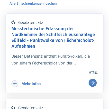
Alle Einschränkungen löschen
Geodatensatz
Messtechnische Erfassung der
Nordkammer der Schiffsschleusenanlage
Sülfeld - Punktwolke von Fächerecholot-
Aufnahmen
Dieser Datensatz enthält Punktwolken, die
von einem Fächerecholot von der
Schleusenkammer aufgezeichnet wurden. Es
HTML
handelt sich um ein Vermessungssystem
namens "Hydromapper", bestehend aus einem
Mehr Infos
Boot, einem Fächerecholot und einem
Tachymeter. Als Fächerecholot wurde das
Multibeam Teledyne SeaBat T50-P eingesetzt,
Geodatensatz