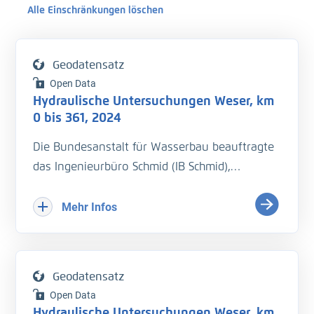
Alle Einschränkungen löschen
Geodatensatz
Open Data
Hydraulische Untersuchungen Weser, km
0 bis 361, 2024
Die Bundesanstalt für Wasserbau beauftragte
das Ingenieurbüro Schmid (IB Schmid),
hydraulische Untersuchungen auf der Weser
bei vier Wasserständen durchzuführen. Je
Mehr Infos
Wasserstand sollte eine
Wasserspiegelfixierung von km 0 bis km 361
durchgeführt werden. Begleitend sollten die
Geodatensatz
Strömungsgeschwindigkeiten und
Open Data
Durchflussmengen an den Pegeln und
Hydraulische Untersuchungen Weser, km