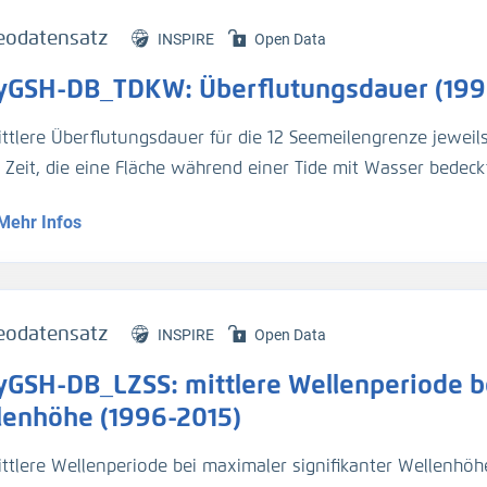
eodatensatz
INSPIRE
Open Data
yGSH-DB_TDKW: Überflutungsdauer (199
ittlere Überflutungsdauer für die 12 Seemeilengrenze jeweil
e Zeit, die eine Fläche während einer Tide mit Wasser bedeckt
Mehr Infos
genaue Beschreibung der Analysemodi befindet sich im BAWik
s_Wasserstandes
).
tur:
eodatensatz
INSPIRE
Open Data
n, R., et.al., (2019), Validierungsdokument - EasyGSH-DB - 
yGSH-DB_LZSS: mittlere Wellenperiode be
/k2_easygsh_1
nd, J., et.al., (2020), Flächenhafte Analysen numerischer S
lenhöhe (1996-2015)
/k2_easygsh_fans_2
ttlere Wellenperiode bei maximaler signifikanter Wellenhöhe 
n, R., Plüß, A., Ihde, R., Freund, J., Dreier, N., Nehlsen, E., Sch