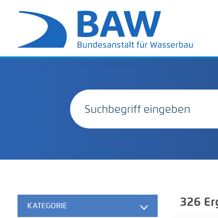
326
Er
KATEGORIE