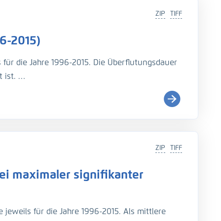
ZIP
TIFF
6-2015)
s für die Jahre 1996-2015. Die Überflutungsdauer
 ist.
i (
http://wiki.baw.de/de/index.php/Tidekennwer
ZIP
TIFF
Teil: UnTRIM-SediMorph-Unk, doi:
https://doi.org/10.
i maximaler signifikanter
imulationen aus EasyGSH-DB, doi:
https://doi.org/10.
jeweils für die Jahre 1996-2015. Als mittlere
rage, N., Fröhle, P., Kösters, F. (2021): An