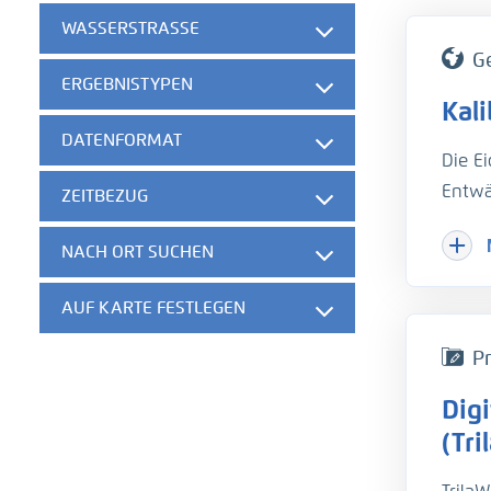
WASSERSTRASSE
G
ERGEBNISTYPEN
Kal
DATENFORMAT
Die E
Entwä
ZEITBEZUG
Hinzu
NACH ORT SUCHEN
Herau
gesch
AUF KARTE FESTLEGEN
der w
die B
Pr
unter
Dig
hydro
Um di
(Tri
Trübu