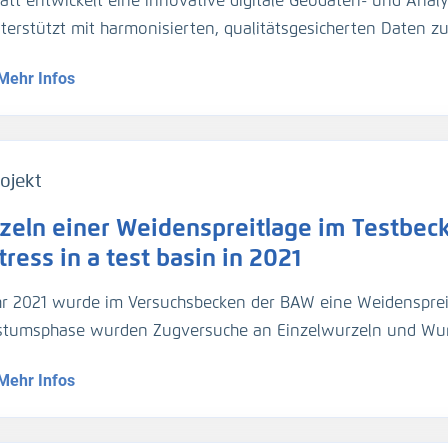
att entwickelt eine innovative digitale Geodaten- und Analy
gezogen. Für die Umrechnung der Trübungswerte in Schweb
nterstützt mit harmonisierten, qualitätsgesicherten Daten 
asserproben kalibriert worden. Im März 2024 hat die BA
dynamik die Planung und Unterhaltung der Verkehrsinfrastr
ider-Sperrwerks genommen für die Kalibrierung der dortig
Mehr Infos
entationsmethoden werden über Webportale und -dienste 
jeweils 2 Halbtiden).
ojekt
zeln einer Weidenspreitlage im Testbeck
ress in a test basin in 2021
hr 2021 wurde im Versuchsbecken der BAW eine Weidensprei
tumsphase wurden Zugversuche an Einzelwurzeln und Wu
geführt.
Mehr Infos
1, a willow bush mattress was installed in a test basin. Af
ed out on individual roots and root bundles, and roots were