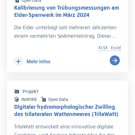
Open Data
Kalibrierung von Trübungsmessungen am
Eider-Sperrwerk im März 2024
Die Eider unterliegt seit mehreren Jahrzenten
einem vermehrten Sedimenteintrag. Dieser
beeinträchtigt die Entwässerung des
XLSX
Excel
Hinterlandes so wie die Schiffbarkeit des
Bundeswasserstraße.
Mehr Infos
Hinzu kommt der Einfluss langfristiger
Veränderungen durch den Klimawandel
welcher zu zusätzlichen Herausforderungen in
Projekt
der Entwässerung des Hinterlandes führt. Das
INSPIRE
Open Data
Kooperationsprojekt „Zukunft Eider“ wurde
Digitaler hydromorphologischer Zwilling
geschaffen um Vorarbeiten zu leisten, welche
des trilateralen Wattenmeeres (TrilaWatt)
die erforderlichen klimagerechten
TrilaWatt entwickelt eine innovative digitale
Anpassungen und Erweiterungen der