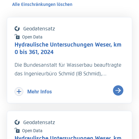
Alle Einschränkungen löschen
Geodatensatz
Open Data
Hydraulische Untersuchungen Weser, km
0 bis 361, 2024
Die Bundesanstalt für Wasserbau beauftragte
das Ingenieurbüro Schmid (IB Schmid),
hydraulische Untersuchungen auf der Weser
bei vier Wasserständen durchzuführen. Je
Mehr Infos
Wasserstand sollte eine
Wasserspiegelfixierung von km 0 bis km 361
durchgeführt werden. Begleitend sollten die
Geodatensatz
Strömungsgeschwindigkeiten und
Open Data
Durchflussmengen an den Pegeln und
Hydraulische Untersuchungen Weser, km