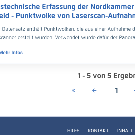
stechnische Erfassung der Nordkammer 
rflug von der Oberkante der Schleusenkammer bzw. des Schle
appung der Einzelbilder von sechzig bis siebzig Prozent gew
feld - Punktwolke von Laserscan-Aufna
r Datensatz enthält Punktwolken, die aus einer Aufnahme d
scanner erstellt wurden. Verwendet wurde dafür der Panor
ten Schleusenkammer erfolgte von mehreren, zehn Meter v
Mehr Infos
ähren effektiven Bodenauflösung von einem Zentimeter.
1 - 5
von
5
Ergeb
1
HILFE
KONTAKT
INHALT