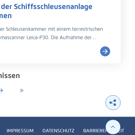
der Schiffsschleusenanlage
usentores bis zur Sohle, so dass eine
ährleistet werden konnte.
hmen
er Schleusenkammer mit einem terrestrischen
amascanner Leica-P30. Die Aufnahme der
oneinander entfernten Standorten aus mit einer
nissen
IMPRESSUM
DATENSCHUTZ
BARRIEREFREIHEIT