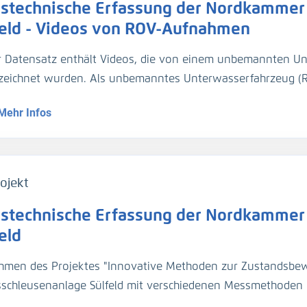
stechnische Erfassung der Nordkammer 
 Tiefe positioniert.
feld - Videos von ROV-Aufnahmen
r Datensatz enthält Videos, die von einem unbemannten U
zeichnet wurden. Als unbemanntes Unterwasserfahrzeug (R
trekker Revolution" mit dem integrierten bildgebenden Son
Mehr Infos
setzt. Die Steuerung erfolgte per Fernsteuerung von der Sch
n aufgrund ihrer hohen Anzahl an Schäden die südlichen Ka
tern. Die Wandabschnitte wurden in einem Abstand von etw
schiedlicher Tiefe abgefahren, um Videoaufnahmen davon z
ojekt
stechnische Erfassung der Nordkammer 
eld
hmen des Projektes "Innovative Methoden zur Zustandsbe
fsschleusenanlage Sülfeld mit verschiedenen Messmethoden 
Schäden, um den potenziellen Nutzen der Methode zur Unterstützung