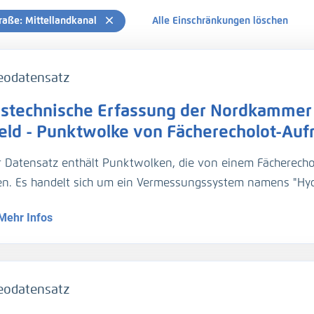
raße: Mittellandkanal
Alle Einschränkungen löschen
eodatensatz
stechnische Erfassung der Nordkammer 
feld - Punktwolke von Fächerecholot-Au
r Datensatz enthält Punktwolken, die von einem Fächerech
n. Es handelt sich um ein Vermessungssystem namens "Hy
recholot und einem Tachymeter. Als Fächerecholot wurde da
Mehr Infos
es an einer Teleskopstange an der Unterseite des Messboote
urch einen auf der Schleusenplattform installierten Tachyme
llierten Fixpunkten georeferenziert wird. Die Wände und di
windigkeit von etwa 0,5 m/s und die Verschlüsse im Stehen
eodatensatz
and über ihre gesamte Höhe zu vermessen, wurde das Echolo