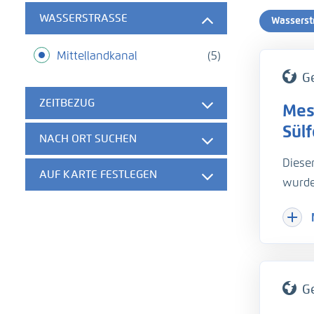
WASSERSTRASSE
Wasserst
Mittellandkanal
(5)
G
ZEITBEZUG
Mes
Sül
NACH ORT SUCHEN
Diese
AUF KARTE FESTLEGEN
wurde
Fäche
welch
wird d
insta
Gesch
G
die W