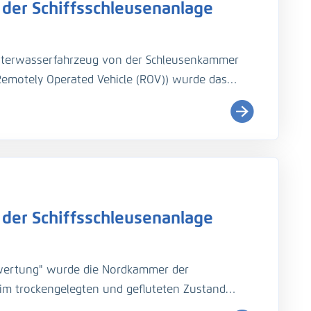
der Schiffsschleusenanlage
nterwasserfahrzeug von der Schleusenkammer
emotely Operated Vehicle (ROV)) wurde das
ar Blueprint Oculus Multibeam Sonars - M1200D
leusenplattform aus. Vollständig aufgezeichnet
mmerabschnitte Nr. 3 und 12 mit einer Länge von
a einem halben Meter in horizontalen Reihen
u erzeugen.
der Schiffsschleusenanlage
wertung" wurde die Nordkammer der
im trockengelegten und gefluteten Zustand