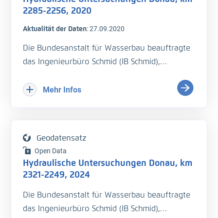
Pegel Straubing (Südarm) bis Vilshofen (H_WSP)
2285-2256, 2020
- Querprofilmessung (H_Sohle)
Aktualität der Daten
:
27.09.2020
- Isar-km 0 bis 8,6 WSP-Fixierung
- Durchflussmessung (Q)
Die Bundesanstalt für Wasserbau beauftragte
- Fließgeschwindigkeit (v_Str)
das Ingenieurbüro Schmid (IB Schmid),
hydraulische Untersuchungen auf der Donau
QS ist erfolgt
bei der Isarmündung vor und nach
Mehr Infos
Baggerungsmaßnahmen durchzuführen. Es
sollte eine Wasserspiegelﬁxierung von km
2285 bis 2256 und 5 Durchﬂussmengen
Geodatensatz
durchgeführt werden. Dieser Bericht behandelt
Open Data
die Messungen vor den
Hydraulische Untersuchungen Donau, km
Fahrrinnenbaggerungen.
2321-2249, 2024
Die Bundesanstalt für Wasserbau beauftragte
- Wasserspiegelfixierung (H_WSP)
das Ingenieurbüro Schmid (IB Schmid),
- Querprofilmessung (H_Sohle)