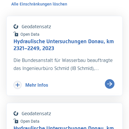
Alle Einschränkungen löschen
Geodatensatz
Open Data
Hydraulische Untersuchungen Donau, km
2321–2249, 2023
Die Bundesanstalt für Wasserbau beauftragte
das Ingenieurbüro Schmid (IB Schmid),
hydraulische Untersuchungen auf der Donau
bei Wasserständen nahe
Mehr Infos
Regulierungsniedrigwasserstand (RNW)
durchzuführen.
Geodatensatz
Messzeitpunkt: 22.06.2023-23.06.2023:
Open Data
- km 2321,3–2249: Wasserspiegelfixierung
Hydraulische Untersuchungen Donau, km