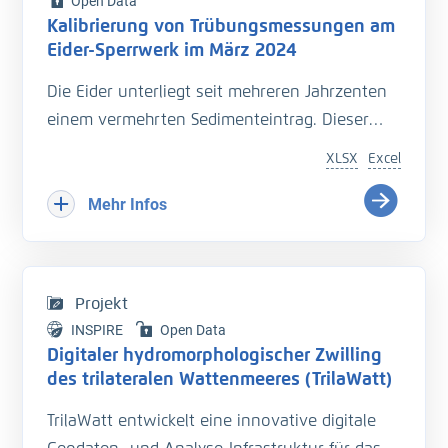
Open Data
Kalibrierung von Trübungsmessungen am
Eider-Sperrwerk im März 2024
Die Eider unterliegt seit mehreren Jahrzenten
einem vermehrten Sedimenteintrag. Dieser
beeinträchtigt die Entwässerung des
XLSX
Excel
Hinterlandes so wie die Schiffbarkeit des
Bundeswasserstraße.
Mehr Infos
Hinzu kommt der Einfluss langfristiger
Veränderungen durch den Klimawandel
welcher zu zusätzlichen Herausforderungen in
Projekt
der Entwässerung des Hinterlandes führt. Das
INSPIRE
Open Data
Kooperationsprojekt „Zukunft Eider“ wurde
Digitaler hydromorphologischer Zwilling
geschaffen um Vorarbeiten zu leisten, welche
des trilateralen Wattenmeeres (TrilaWatt)
die erforderlichen klimagerechten
TrilaWatt entwickelt eine innovative digitale
Anpassungen und Erweiterungen der