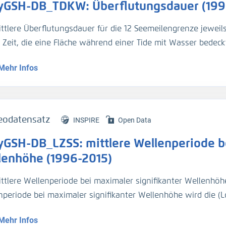
yGSH-DB_TDKW: Überflutungsdauer (199
ittlere Überflutungsdauer für die 12 Seemeilengrenze jeweil
e Zeit, die eine Fläche während einer Tide mit Wasser bedeckt
Mehr Infos
genaue Beschreibung der Analysemodi befindet sich im BAWik
s_Wasserstandes
).
tur:
eodatensatz
INSPIRE
Open Data
n, R., et.al., (2019), Validierungsdokument - EasyGSH-DB - 
yGSH-DB_LZSS: mittlere Wellenperiode be
/k2_easygsh_1
nd, J., et.al., (2020), Flächenhafte Analysen numerischer S
lenhöhe (1996-2015)
/k2_easygsh_fans_2
ttlere Wellenperiode bei maximaler signifikanter Wellenhöhe 
n, R., Plüß, A., Ihde, R., Freund, J., Dreier, N., Nehlsen, E., Sch
nperiode bei maximaler signifikanter Wellenhöhe wird die (L
ated marine data collection for the German Bight – Part 2: T
len) maximalen signifikanten Wellenhöhe bezeichnet. Eine 
m Science Data.
https://doi.org/10.5194/essd-13-2573-2021
Mehr Infos
m BAWiki (
http://wiki.baw.de/de/index.php/Kennwerte_des_