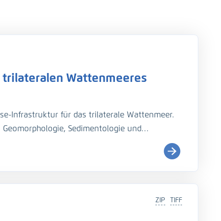
 trilateralen Wattenmeeres
se-Infrastruktur für das trilaterale Wattenmeer.
zu Geomorphologie, Sedimentologie und
uktur. Geodaten, Analyse- und
zu einem Assistenzsystem verknüpft.
ZIP
TIFF