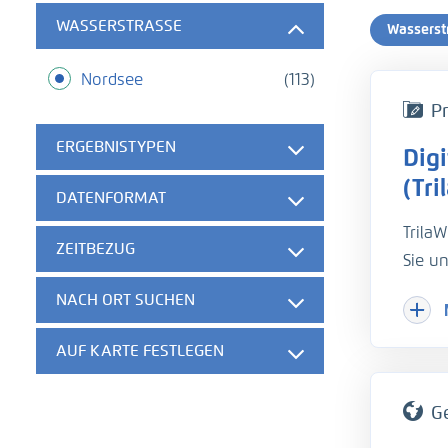
WASSERSTRASSE
Wasserst
Nordsee
(113)
Pr
ERGEBNISTYPEN
Dig
(Tri
DATENFORMAT
TrilaW
ZEITBEZUG
Sie u
Hydro
NACH ORT SUCHEN
Dokum
AUF KARTE FESTLEGEN
G