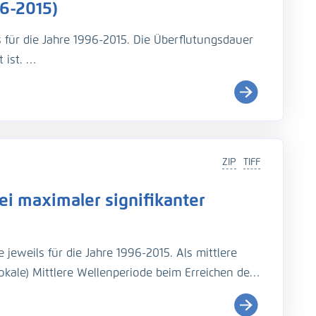
6-2015)
s für die Jahre 1996-2015. Die Überflutungsdauer
 ist.
i (
http://wiki.baw.de/de/index.php/Tidekennwer
ZIP
TIFF
Teil: UnTRIM-SediMorph-Unk, doi:
https://doi.org/10.
i maximaler signifikanter
imulationen aus EasyGSH-DB, doi:
https://doi.org/10.
jeweils für die Jahre 1996-2015. Als mittlere
rage, N., Fröhle, P., Kösters, F. (2021): An
okale) Mittlere Wellenperiode beim Erreichen der
ides, salinity, and waves (1996–2015). Earth
genaue Beschreibung der Analysemodi befindet
Seegangs
).