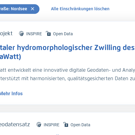
raße: Nordsee
Alle Einschränkungen löschen
ojekt
INSPIRE
Open Data
italer hydromorphologischer Zwilling des
laWatt)
att entwickelt eine innovative digitale Geodaten- und Analy
nterstützt mit harmonisierten, qualitätsgesicherten Daten 
dynamik die Planung und Unterhaltung der Verkehrsinfrastr
Mehr Infos
entationsmethoden werden über Webportale und -dienste 
eodatensatz
INSPIRE
Open Data