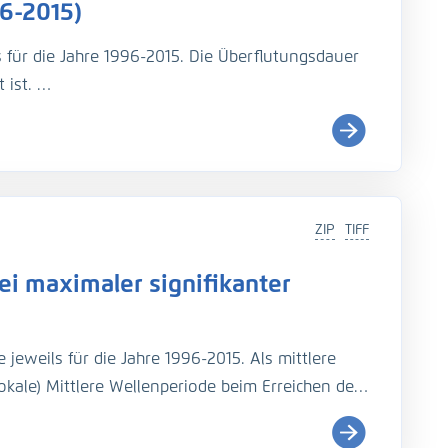
6-2015)
s für die Jahre 1996-2015. Die Überflutungsdauer
 ist.
i (
http://wiki.baw.de/de/index.php/Tidekennwer
ZIP
TIFF
Teil: UnTRIM-SediMorph-Unk, doi:
https://doi.org/10.
i maximaler signifikanter
imulationen aus EasyGSH-DB, doi:
https://doi.org/10.
jeweils für die Jahre 1996-2015. Als mittlere
rage, N., Fröhle, P., Kösters, F. (2021): An
okale) Mittlere Wellenperiode beim Erreichen der
ides, salinity, and waves (1996–2015). Earth
genaue Beschreibung der Analysemodi befindet
Seegangs
).