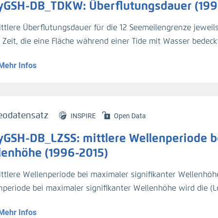
yGSH-DB_TDKW: Überflutungsdauer (199
ittlere Überflutungsdauer für die 12 Seemeilengrenze jeweil
e Zeit, die eine Fläche während einer Tide mit Wasser bedeckt
Mehr Infos
genaue Beschreibung der Analysemodi befindet sich im BAWik
s_Wasserstandes
).
tur:
eodatensatz
INSPIRE
Open Data
n, R., et.al., (2019), Validierungsdokument - EasyGSH-DB - 
yGSH-DB_LZSS: mittlere Wellenperiode be
/k2_easygsh_1
nd, J., et.al., (2020), Flächenhafte Analysen numerischer S
lenhöhe (1996-2015)
/k2_easygsh_fans_2
ttlere Wellenperiode bei maximaler signifikanter Wellenhöhe 
n, R., Plüß, A., Ihde, R., Freund, J., Dreier, N., Nehlsen, E., Sch
nperiode bei maximaler signifikanter Wellenhöhe wird die (L
ated marine data collection for the German Bight – Part 2: T
len) maximalen signifikanten Wellenhöhe bezeichnet. Eine 
m Science Data.
https://doi.org/10.5194/essd-13-2573-2021
Mehr Infos
m BAWiki (
http://wiki.baw.de/de/index.php/Kennwerte_des_