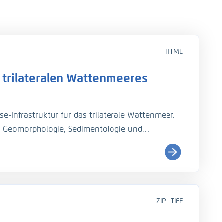
HTML
 trilateralen Wattenmeeres
se-Infrastruktur für das trilaterale Wattenmeer.
zu Geomorphologie, Sedimentologie und
uktur. Geodaten, Analyse- und
zu einem Assistenzsystem verknüpft.
ZIP
TIFF