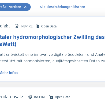
raße: Nordsee
Alle Einschränkungen löschen
ojekt
INSPIRE
Open Data
italer hydromorphologischer Zwilling des
laWatt)
att entwickelt eine innovative digitale Geodaten- und Analy
nterstützt mit harmonisierten, qualitätsgesicherten Daten 
dynamik die Planung und Unterhaltung der Verkehrsinfrastr
Mehr Infos
entationsmethoden werden über Webportale und -dienste 
eodatensatz
INSPIRE
Open Data