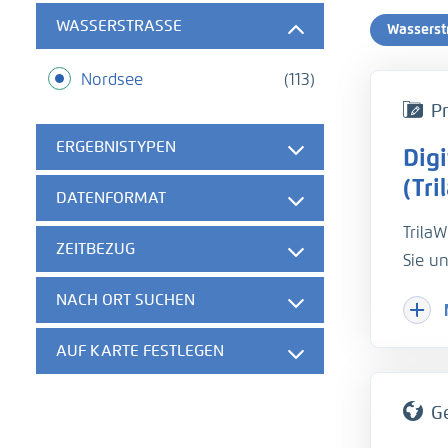
WASSERSTRASSE
Wasserst
Nordsee
(113)
Pr
ERGEBNISTYPEN
Dig
(Tri
DATENFORMAT
TrilaW
ZEITBEZUG
Sie u
Hydro
NACH ORT SUCHEN
Dokum
AUF KARTE FESTLEGEN
G