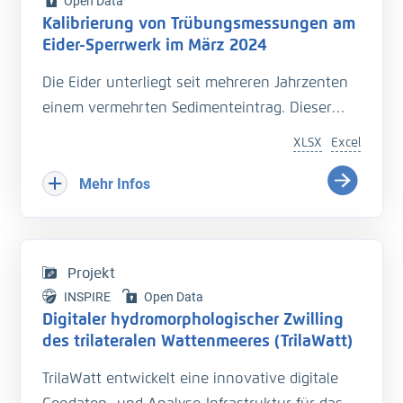
Open Data
Kalibrierung von Trübungsmessungen am
Eider-Sperrwerk im März 2024
Die Eider unterliegt seit mehreren Jahrzenten
einem vermehrten Sedimenteintrag. Dieser
beeinträchtigt die Entwässerung des
XLSX
Excel
Hinterlandes so wie die Schiffbarkeit des
Bundeswasserstraße.
Mehr Infos
Hinzu kommt der Einfluss langfristiger
Veränderungen durch den Klimawandel
welcher zu zusätzlichen Herausforderungen in
Projekt
der Entwässerung des Hinterlandes führt. Das
INSPIRE
Open Data
Kooperationsprojekt „Zukunft Eider“ wurde
Digitaler hydromorphologischer Zwilling
geschaffen um Vorarbeiten zu leisten, welche
des trilateralen Wattenmeeres (TrilaWatt)
die erforderlichen klimagerechten
TrilaWatt entwickelt eine innovative digitale
Anpassungen und Erweiterungen der