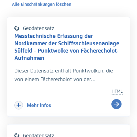
Alle Einschränkungen löschen
Geodatensatz
Messtechnische Erfassung der
Nordkammer der Schiffsschleusenanlage
Sülfeld - Punktwolke von Fächerecholot-
Aufnahmen
Dieser Datensatz enthält Punktwolken, die
von einem Fächerecholot von der
Schleusenkammer aufgezeichnet wurden. Es
HTML
handelt sich um ein Vermessungssystem
namens "Hydromapper", bestehend aus einem
Mehr Infos
Boot, einem Fächerecholot und einem
Tachymeter. Als Fächerecholot wurde das
Multibeam Teledyne SeaBat T50-P eingesetzt,
Geodatensatz