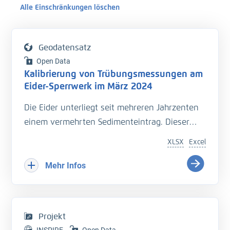
Alle Einschränkungen löschen
Geodatensatz
Open Data
Kalibrierung von Trübungsmessungen am
Eider-Sperrwerk im März 2024
Die Eider unterliegt seit mehreren Jahrzenten
einem vermehrten Sedimenteintrag. Dieser
beeinträchtigt die Entwässerung des
XLSX
Excel
Hinterlandes so wie die Schiffbarkeit des
Bundeswasserstraße.
Mehr Infos
Hinzu kommt der Einfluss langfristiger
Veränderungen durch den Klimawandel
welcher zu zusätzlichen Herausforderungen in
Projekt
der Entwässerung des Hinterlandes führt. Das