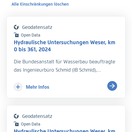
Alle Einschränkungen löschen
Geodatensatz
Open Data
Hydraulische Untersuchungen Weser, km
0 bis 361, 2024
Die Bundesanstalt für Wasserbau beauftragte
das Ingenieurbüro Schmid (IB Schmid),
hydraulische Untersuchungen auf der Weser
bei vier Wasserständen durchzuführen. Je
Mehr Infos
Wasserstand sollte eine
Wasserspiegelfixierung von km 0 bis km 361
durchgeführt werden. Begleitend sollten die
Geodatensatz
Strömungsgeschwindigkeiten und
Open Data
Durchflussmengen an den Pegeln und
Hydraulische Untersuchungen Weser, km