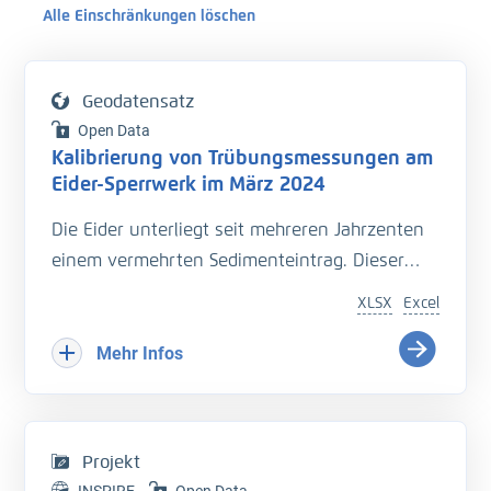
Alle Einschränkungen löschen
Geodatensatz
Open Data
Kalibrierung von Trübungsmessungen am
Eider-Sperrwerk im März 2024
Die Eider unterliegt seit mehreren Jahrzenten
einem vermehrten Sedimenteintrag. Dieser
beeinträchtigt die Entwässerung des
XLSX
Excel
Hinterlandes so wie die Schiffbarkeit des
Bundeswasserstraße.
Mehr Infos
Hinzu kommt der Einfluss langfristiger
Veränderungen durch den Klimawandel
welcher zu zusätzlichen Herausforderungen in
Projekt
der Entwässerung des Hinterlandes führt. Das