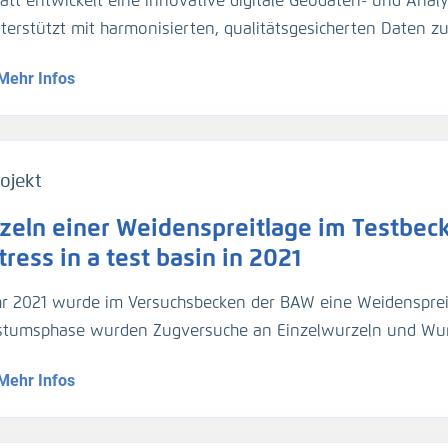
att entwickelt eine innovative digitale Geodaten- und Analy
gezogen. Für die Umrechnung der Trübungswerte in Schweb
nterstützt mit harmonisierten, qualitätsgesicherten Daten 
asserproben kalibriert worden. Im März 2024 hat die BA
dynamik die Planung und Unterhaltung der Verkehrsinfrastr
ider-Sperrwerks genommen für die Kalibrierung der dortig
Mehr Infos
entationsmethoden werden über Webportale und -dienste 
jeweils 2 Halbtiden).
ojekt
zeln einer Weidenspreitlage im Testbeck
ress in a test basin in 2021
hr 2021 wurde im Versuchsbecken der BAW eine Weidensprei
tumsphase wurden Zugversuche an Einzelwurzeln und Wu
geführt.
Mehr Infos
1, a willow bush mattress was installed in a test basin. Af
ed out on individual roots and root bundles, and roots were