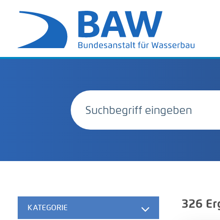
326
Er
KATEGORIE