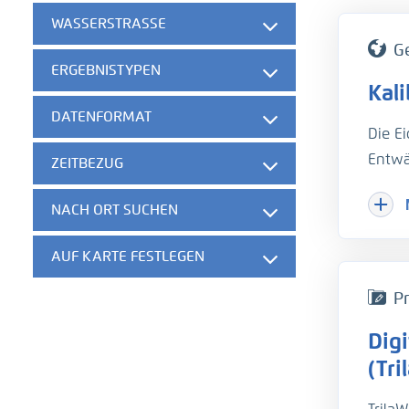
WASSERSTRASSE
G
ERGEBNISTYPEN
Kal
DATENFORMAT
Die E
Entwä
ZEITBEZUG
Hinzu
NACH ORT SUCHEN
Herau
gesch
AUF KARTE FESTLEGEN
der w
die B
Pr
unter
Dig
hydro
Um di
(Tri
Trübu