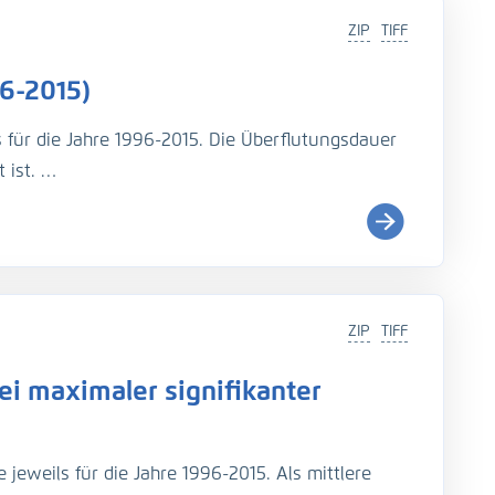
ZIP
TIFF
6-2015)
s für die Jahre 1996-2015. Die Überflutungsdauer
 ist.
i (
http://wiki.baw.de/de/index.php/Tidekennwer
ZIP
TIFF
Teil: UnTRIM-SediMorph-Unk, doi:
https://doi.org/10.
i maximaler signifikanter
imulationen aus EasyGSH-DB, doi:
https://doi.org/10.
jeweils für die Jahre 1996-2015. Als mittlere
rage, N., Fröhle, P., Kösters, F. (2021): An