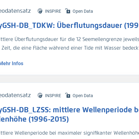
eodatensatz
INSPIRE
Open Data
yGSH-DB_TDKW: Überflutungsdauer (199
ittlere Überflutungsdauer für die 12 Seemeilengrenze jeweil
e Zeit, die eine Fläche während einer Tide mit Wasser bedeckt
Mehr Infos
genaue Beschreibung der Analysemodi befindet sich im BAWik
s_Wasserstandes
).
tur:
eodatensatz
INSPIRE
Open Data
n, R., et.al., (2019), Validierungsdokument - EasyGSH-DB - 
yGSH-DB_LZSS: mittlere Wellenperiode be
/k2_easygsh_1
nd, J., et.al., (2020), Flächenhafte Analysen numerischer S
lenhöhe (1996-2015)
/k2_easygsh_fans_2
ttlere Wellenperiode bei maximaler signifikanter Wellenhöhe 
n, R., Plüß, A., Ihde, R., Freund, J., Dreier, N., Nehlsen, E., Sch