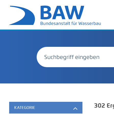
302
Er
KATEGORIE