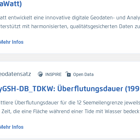
eses 3D-HN-Modell hinsichtlich des Schwebstoffgehalts und
laWatt)
ngsmessungen von Ingenieurbüros, der BAW und vom Wasse
att entwickelt eine innovative digitale Geodaten- und Analy
gezogen. Für die Umrechnung der Trübungswerte in Schweb
nterstützt mit harmonisierten, qualitätsgesicherten Daten 
asserproben kalibriert worden. Im März 2024 hat die BA
dynamik die Planung und Unterhaltung der Verkehrsinfrastr
ider-Sperrwerks genommen für die Kalibrierung der dortig
Mehr Infos
entationsmethoden werden über Webportale und -dienste 
jeweils 2 Halbtiden).
eodatensatz
INSPIRE
Open Data
yGSH-DB_TDKW: Überflutungsdauer (199
ittlere Überflutungsdauer für die 12 Seemeilengrenze jeweil
e Zeit, die eine Fläche während einer Tide mit Wasser bedeckt
Mehr Infos
genaue Beschreibung der Analysemodi befindet sich im BAWik
s_Wasserstandes
).