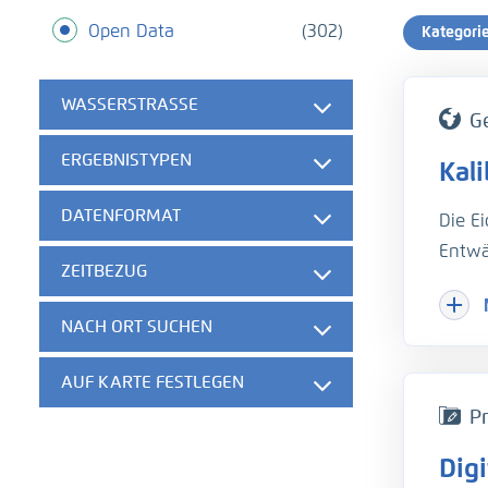
Open Data
(302)
Kategori
WASSERSTRASSE
G
ERGEBNISTYPEN
Kal
DATENFORMAT
Die E
Entwä
ZEITBEZUG
Hinzu
Herau
NACH ORT SUCHEN
gesch
der w
AUF KARTE FESTLEGEN
die B
Pr
unter
Dig
hydro