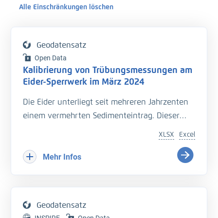
Alle Einschränkungen löschen
Geodatensatz
Open Data
Kalibrierung von Trübungsmessungen am
Eider-Sperrwerk im März 2024
Die Eider unterliegt seit mehreren Jahrzenten
einem vermehrten Sedimenteintrag. Dieser
beeinträchtigt die Entwässerung des
XLSX
Excel
Hinterlandes so wie die Schiffbarkeit des
Bundeswasserstraße.
Mehr Infos
Hinzu kommt der Einfluss langfristiger
Veränderungen durch den Klimawandel
welcher zu zusätzlichen Herausforderungen in
Geodatensatz
der Entwässerung des Hinterlandes führt. Das