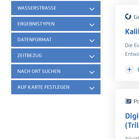
WASSERSTRASSE
G
ERGEBNISTYPEN
Kal
DATENFORMAT
Die E
Entwä
ZEITBEZUG
Hinzu
NACH ORT SUCHEN
Herau
gesch
AUF KARTE FESTLEGEN
der w
die B
Pr
unter
Dig
hydro
Um di
(Tri
Trübu