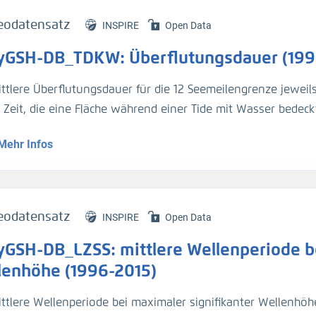
eodatensatz
INSPIRE
Open Data
yGSH-DB_TDKW: Überflutungsdauer (199
ittlere Überflutungsdauer für die 12 Seemeilengrenze jeweil
e Zeit, die eine Fläche während einer Tide mit Wasser bedeckt
Mehr Infos
genaue Beschreibung der Analysemodi befindet sich im BAWik
s_Wasserstandes
).
tur:
eodatensatz
INSPIRE
Open Data
n, R., et.al., (2019), Validierungsdokument - EasyGSH-DB - 
yGSH-DB_LZSS: mittlere Wellenperiode be
/k2_easygsh_1
nd, J., et.al., (2020), Flächenhafte Analysen numerischer S
lenhöhe (1996-2015)
/k2_easygsh_fans_2
ttlere Wellenperiode bei maximaler signifikanter Wellenhöhe 
n, R., Plüß, A., Ihde, R., Freund, J., Dreier, N., Nehlsen, E., Sch