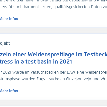
att entwickelt eine innovative digitale Geodaten- und Analy
gezogen. Für die Umrechnung der Trübungswerte in Schweb
nterstützt mit harmonisierten, qualitätsgesicherten Daten 
asserproben kalibriert worden. Im März 2024 hat die BA
dynamik die Planung und Unterhaltung der Verkehrsinfrastr
ider-Sperrwerks genommen für die Kalibrierung der dortig
Mehr Infos
entationsmethoden werden über Webportale und -dienste 
jeweils 2 Halbtiden).
ojekt
zeln einer Weidenspreitlage im Testbeck
ress in a test basin in 2021
hr 2021 wurde im Versuchsbecken der BAW eine Weidensprei
tumsphase wurden Zugversuche an Einzelwurzeln und Wu
geführt.
Mehr Infos
1, a willow bush mattress was installed in a test basin. Af
ed out on individual roots and root bundles, and roots were