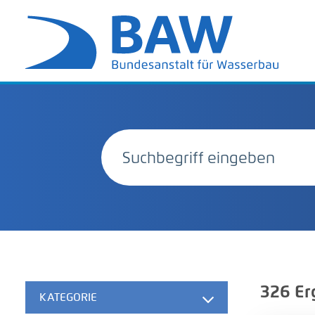
326
Er
KATEGORIE