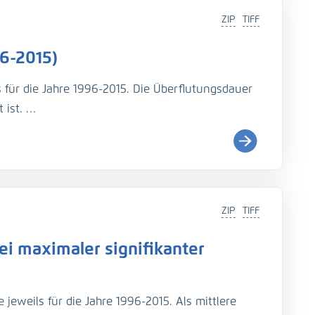
ZIP
TIFF
6-2015)
s für die Jahre 1996-2015. Die Überflutungsdauer
 ist.
i (
http://wiki.baw.de/de/index.php/Tidekennwer
ZIP
TIFF
Teil: UnTRIM-SediMorph-Unk, doi:
https://doi.org/10.
i maximaler signifikanter
imulationen aus EasyGSH-DB, doi:
https://doi.org/10.
jeweils für die Jahre 1996-2015. Als mittlere
rage, N., Fröhle, P., Kösters, F. (2021): An