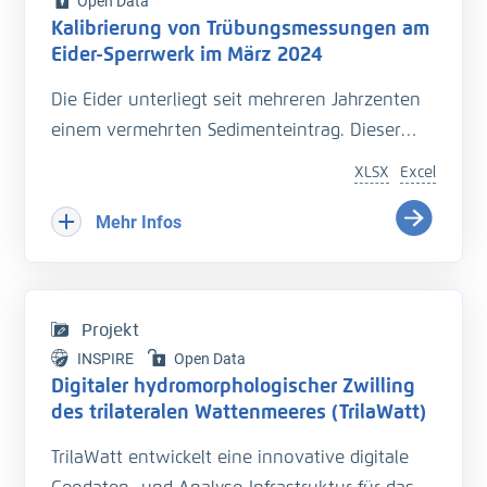
Open Data
Kalibrierung von Trübungsmessungen am
Eider-Sperrwerk im März 2024
Die Eider unterliegt seit mehreren Jahrzenten
einem vermehrten Sedimenteintrag. Dieser
beeinträchtigt die Entwässerung des
XLSX
Excel
Hinterlandes so wie die Schiffbarkeit des
Bundeswasserstraße.
Mehr Infos
Hinzu kommt der Einfluss langfristiger
Veränderungen durch den Klimawandel
welcher zu zusätzlichen Herausforderungen in
Projekt
der Entwässerung des Hinterlandes führt. Das
INSPIRE
Open Data
Kooperationsprojekt „Zukunft Eider“ wurde
Digitaler hydromorphologischer Zwilling
geschaffen um Vorarbeiten zu leisten, welche
des trilateralen Wattenmeeres (TrilaWatt)
die erforderlichen klimagerechten
TrilaWatt entwickelt eine innovative digitale
Anpassungen und Erweiterungen der