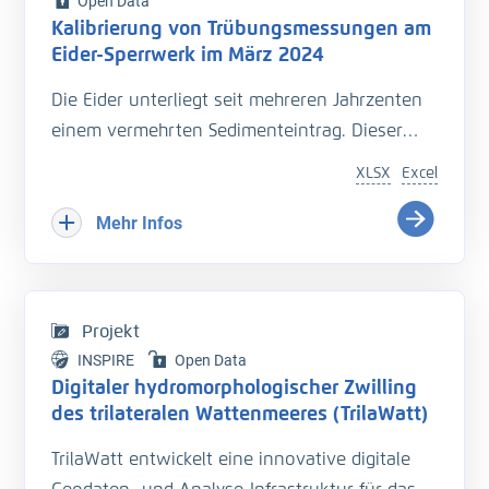
Open Data
Kalibrierung von Trübungsmessungen am
Eider-Sperrwerk im März 2024
Die Eider unterliegt seit mehreren Jahrzenten
einem vermehrten Sedimenteintrag. Dieser
beeinträchtigt die Entwässerung des
XLSX
Excel
Hinterlandes so wie die Schiffbarkeit des
Bundeswasserstraße.
Mehr Infos
Hinzu kommt der Einfluss langfristiger
Veränderungen durch den Klimawandel
welcher zu zusätzlichen Herausforderungen in
Projekt
der Entwässerung des Hinterlandes führt. Das
INSPIRE
Open Data
Kooperationsprojekt „Zukunft Eider“ wurde
Digitaler hydromorphologischer Zwilling
geschaffen um Vorarbeiten zu leisten, welche
des trilateralen Wattenmeeres (TrilaWatt)
die erforderlichen klimagerechten
TrilaWatt entwickelt eine innovative digitale
Anpassungen und Erweiterungen der