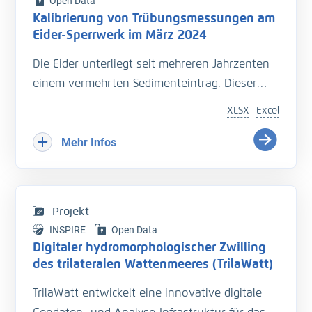
Open Data
Kalibrierung von Trübungsmessungen am
Eider-Sperrwerk im März 2024
Die Eider unterliegt seit mehreren Jahrzenten
einem vermehrten Sedimenteintrag. Dieser
beeinträchtigt die Entwässerung des
XLSX
Excel
Hinterlandes so wie die Schiffbarkeit des
Bundeswasserstraße.
Mehr Infos
Hinzu kommt der Einfluss langfristiger
Veränderungen durch den Klimawandel
welcher zu zusätzlichen Herausforderungen in
Projekt
der Entwässerung des Hinterlandes führt. Das
INSPIRE
Open Data
Kooperationsprojekt „Zukunft Eider“ wurde
Digitaler hydromorphologischer Zwilling
geschaffen um Vorarbeiten zu leisten, welche
des trilateralen Wattenmeeres (TrilaWatt)
die erforderlichen klimagerechten
TrilaWatt entwickelt eine innovative digitale
Anpassungen und Erweiterungen der