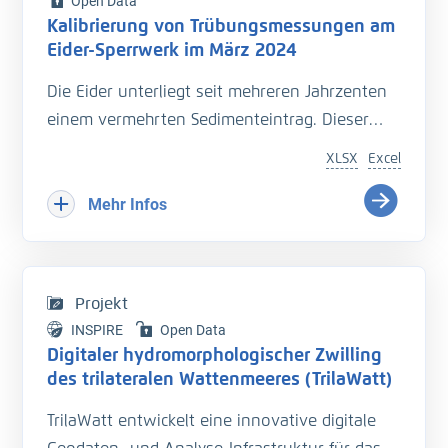
Open Data
Kalibrierung von Trübungsmessungen am
Eider-Sperrwerk im März 2024
Die Eider unterliegt seit mehreren Jahrzenten
einem vermehrten Sedimenteintrag. Dieser
beeinträchtigt die Entwässerung des
XLSX
Excel
Hinterlandes so wie die Schiffbarkeit des
Bundeswasserstraße.
Mehr Infos
Hinzu kommt der Einfluss langfristiger
Veränderungen durch den Klimawandel
welcher zu zusätzlichen Herausforderungen in
Projekt
der Entwässerung des Hinterlandes führt. Das
INSPIRE
Open Data
Kooperationsprojekt „Zukunft Eider“ wurde
Digitaler hydromorphologischer Zwilling
geschaffen um Vorarbeiten zu leisten, welche
des trilateralen Wattenmeeres (TrilaWatt)
die erforderlichen klimagerechten
TrilaWatt entwickelt eine innovative digitale
Anpassungen und Erweiterungen der