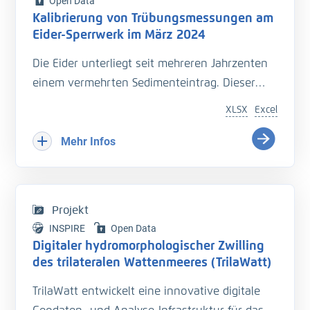
Open Data
Kalibrierung von Trübungsmessungen am
Eider-Sperrwerk im März 2024
Die Eider unterliegt seit mehreren Jahrzenten
einem vermehrten Sedimenteintrag. Dieser
beeinträchtigt die Entwässerung des
XLSX
Excel
Hinterlandes so wie die Schiffbarkeit des
Bundeswasserstraße.
Mehr Infos
Hinzu kommt der Einfluss langfristiger
Veränderungen durch den Klimawandel
welcher zu zusätzlichen Herausforderungen in
Projekt
der Entwässerung des Hinterlandes führt. Das
INSPIRE
Open Data
Kooperationsprojekt „Zukunft Eider“ wurde
Digitaler hydromorphologischer Zwilling
geschaffen um Vorarbeiten zu leisten, welche
des trilateralen Wattenmeeres (TrilaWatt)
die erforderlichen klimagerechten
TrilaWatt entwickelt eine innovative digitale
Anpassungen und Erweiterungen der