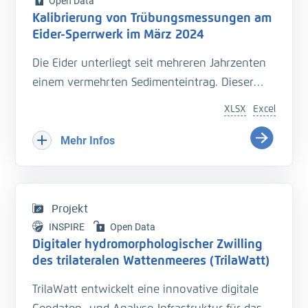
Open Data
Kalibrierung von Trübungsmessungen am
Eider-Sperrwerk im März 2024
Die Eider unterliegt seit mehreren Jahrzenten
einem vermehrten Sedimenteintrag. Dieser
beeinträchtigt die Entwässerung des
XLSX
Excel
Hinterlandes so wie die Schiffbarkeit des
Bundeswasserstraße.
Mehr Infos
Hinzu kommt der Einfluss langfristiger
Veränderungen durch den Klimawandel
welcher zu zusätzlichen Herausforderungen in
Projekt
der Entwässerung des Hinterlandes führt. Das
INSPIRE
Open Data
Kooperationsprojekt „Zukunft Eider“ wurde
Digitaler hydromorphologischer Zwilling
geschaffen um Vorarbeiten zu leisten, welche
des trilateralen Wattenmeeres (TrilaWatt)
die erforderlichen klimagerechten
TrilaWatt entwickelt eine innovative digitale
Anpassungen und Erweiterungen der