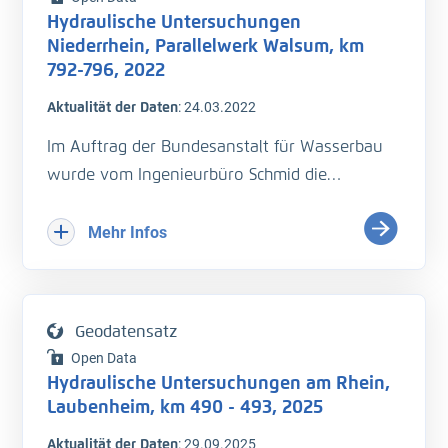
Flächenhafte Geschwindigkeitsaufnahme,
Hydraulische Untersuchungen
Querprofilmessung, Längsprofilmessung, 26.
Niederrhein, Parallelwerk Walsum, km
bis 28.01.2024
792-796, 2022
Aktualität der Daten
:
24.03.2022
- Wasserspiegelfixierung (H_WSP)
Im Auftrag der Bundesanstalt für Wasserbau
- Querprofilmessung (H_Sohle)
wurde vom Ingenieurbüro Schmid die
- Durchflussmessung (Q)
Abflussaufteilung vor und hinter dem
- Fließgeschwindigkeit (v_Str)
Parallelwerk Walsum-Stapp inklusive der
Mehr Infos
Geschwindigkeitsprofile gemessen.
Plittersdorf, Tomateninsel, Bremengrund,
- Rhein-km 792 bis 796
Albaltrhein, Mechtersheim, Worms
Geodatensatz
Erste Messkampagne bei Mittelwasser (MW) −
Open Data
1 m, 24.03.2022
QS ist erfolgt
Hydraulische Untersuchungen am Rhein,
- Wasserspiegelfixierung (H_WSP)
Laubenheim, km 490 - 493, 2025
- Querprofilmessung (H_Sohle)
Aktualität der Daten
:
29.09.2025