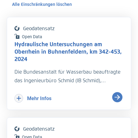
Alle Einschränkungen löschen
Geodatensatz
Open Data
Hydraulische Untersuchungen am
Oberrhein in Buhnenfeldern, km 342-453,
2024
Die Bundesanstalt für Wasserbau beauftragte
das Ingenieurbüro Schmid (IB Schmid),
hydraulische Untersuchungen durchzuführen
mit Geschwindigkeitsmessungen in
Mehr Infos
Buhnenfeldern des Oberrheins bei km 342-453
beim höchsten schiffbaren Wasserstand
Hochwassermarke I (HSW MI)
Geodatensatz
Open Data