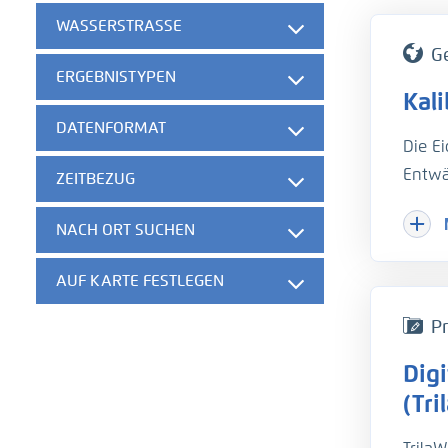
WASSERSTRASSE
G
ERGEBNISTYPEN
Kal
DATENFORMAT
Die E
Entwä
ZEITBEZUG
Hinzu
NACH ORT SUCHEN
Herau
gesch
AUF KARTE FESTLEGEN
der w
die B
Pr
unter
Dig
hydro
Um di
(Tri
Trübu