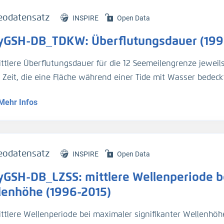
eodatensatz
INSPIRE
Open Data
yGSH-DB_TDKW: Überflutungsdauer (199
ittlere Überflutungsdauer für die 12 Seemeilengrenze jeweil
e Zeit, die eine Fläche während einer Tide mit Wasser bedeckt
Mehr Infos
genaue Beschreibung der Analysemodi befindet sich im BAWik
s_Wasserstandes
).
tur:
eodatensatz
INSPIRE
Open Data
n, R., et.al., (2019), Validierungsdokument - EasyGSH-DB - 
yGSH-DB_LZSS: mittlere Wellenperiode be
/k2_easygsh_1
nd, J., et.al., (2020), Flächenhafte Analysen numerischer S
lenhöhe (1996-2015)
/k2_easygsh_fans_2
ttlere Wellenperiode bei maximaler signifikanter Wellenhöhe 
n, R., Plüß, A., Ihde, R., Freund, J., Dreier, N., Nehlsen, E., Sch