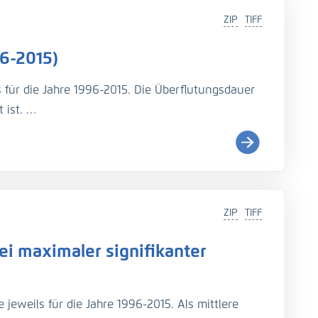
ZIP
TIFF
6-2015)
s für die Jahre 1996-2015. Die Überflutungsdauer
 ist.
i (
http://wiki.baw.de/de/index.php/Tidekennwer
ZIP
TIFF
Teil: UnTRIM-SediMorph-Unk, doi:
https://doi.org/10.
i maximaler signifikanter
imulationen aus EasyGSH-DB, doi:
https://doi.org/10.
jeweils für die Jahre 1996-2015. Als mittlere
rage, N., Fröhle, P., Kösters, F. (2021): An