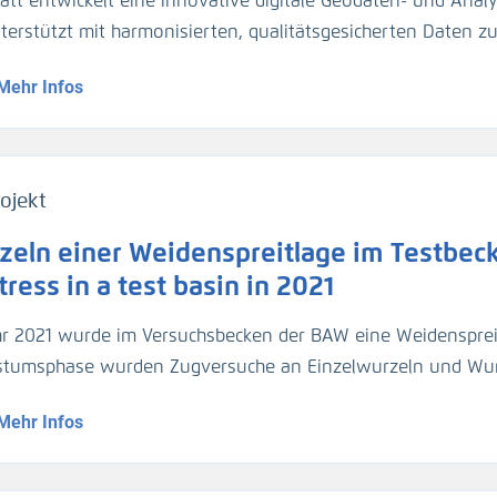
att entwickelt eine innovative digitale Geodaten- und Analy
gezogen. Für die Umrechnung der Trübungswerte in Schweb
nterstützt mit harmonisierten, qualitätsgesicherten Daten 
asserproben kalibriert worden. Im März 2024 hat die BA
dynamik die Planung und Unterhaltung der Verkehrsinfrastr
ider-Sperrwerks genommen für die Kalibrierung der dortig
Mehr Infos
entationsmethoden werden über Webportale und -dienste 
jeweils 2 Halbtiden).
ojekt
zeln einer Weidenspreitlage im Testbeck
ress in a test basin in 2021
hr 2021 wurde im Versuchsbecken der BAW eine Weidensprei
tumsphase wurden Zugversuche an Einzelwurzeln und Wu
geführt.
Mehr Infos
1, a willow bush mattress was installed in a test basin. Af
ed out on individual roots and root bundles, and roots were