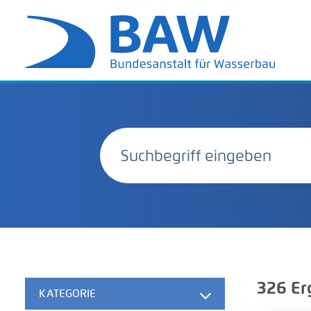
326
Er
KATEGORIE