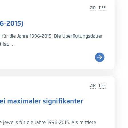
ZIP
TIFF
6-2015)
s für die Jahre 1996-2015. Die Überflutungsdauer
 ist.
i (
http://wiki.baw.de/de/index.php/Tidekennwer
ZIP
TIFF
Teil: UnTRIM-SediMorph-Unk, doi:
https://doi.org/10.
i maximaler signifikanter
imulationen aus EasyGSH-DB, doi:
https://doi.org/10.
jeweils für die Jahre 1996-2015. Als mittlere
rage, N., Fröhle, P., Kösters, F. (2021): An