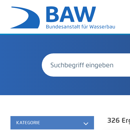
326
Er
KATEGORIE