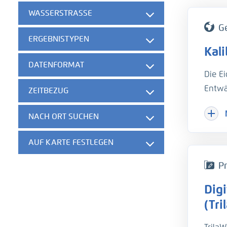
WASSERSTRASSE
G
ERGEBNISTYPEN
Kal
DATENFORMAT
Die E
Entwä
ZEITBEZUG
Hinzu
NACH ORT SUCHEN
Herau
gesch
AUF KARTE FESTLEGEN
der w
die B
Pr
unter
Dig
hydro
Um di
(Tri
Trübu