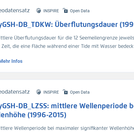
eodatensatz
INSPIRE
Open Data
yGSH-DB_TDKW: Überflutungsdauer (199
ittlere Überflutungsdauer für die 12 Seemeilengrenze jeweil
e Zeit, die eine Fläche während einer Tide mit Wasser bedeckt
Mehr Infos
genaue Beschreibung der Analysemodi befindet sich im BAWik
s_Wasserstandes
).
tur:
eodatensatz
INSPIRE
Open Data
n, R., et.al., (2019), Validierungsdokument - EasyGSH-DB - 
yGSH-DB_LZSS: mittlere Wellenperiode be
/k2_easygsh_1
nd, J., et.al., (2020), Flächenhafte Analysen numerischer S
lenhöhe (1996-2015)
/k2_easygsh_fans_2
ttlere Wellenperiode bei maximaler signifikanter Wellenhöhe 
n, R., Plüß, A., Ihde, R., Freund, J., Dreier, N., Nehlsen, E., Sch